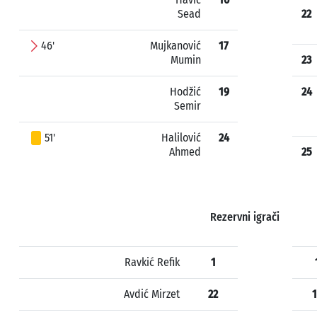
Sead
22
46'
Mujkanović
17
Mumin
23
Hodžić
19
24
Semir
51'
Halilović
24
Ahmed
25
Rezervni igrači
Ravkić Refik
1
Avdić Mirzet
22
1