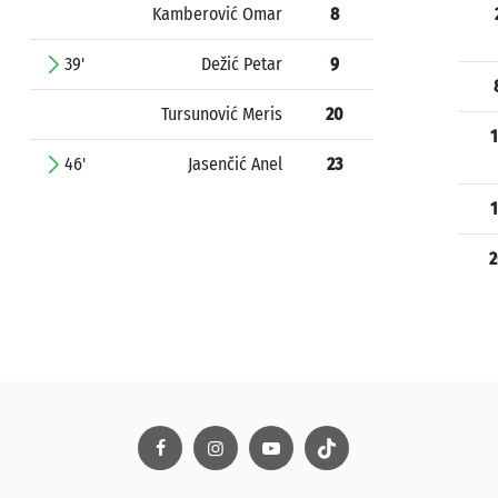
Kamberović Omar
8
39'
Dežić Petar
9
Tursunović Meris
20
1
46'
Jasenčić Anel
23
1
2