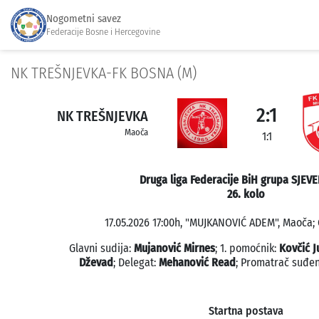
Nogometni savez
Federacije Bosne i Hercegovine
NK TREŠNJEVKA-FK BOSNA (M)
2:1
NK TREŠNJEVKA
Maoča
1:1
Druga liga Federacije BiH grupa SJEVE
26. kolo
17.05.2026 17:00h, "MUJKANOVIĆ ADEM", Maoča; 
Glavni sudija:
Mujanović Mirnes
; 1. pomoćnik:
Kovčić J
Dževad
; Delegat:
Mehanović Read
; Promatrač suđe
Startna postava