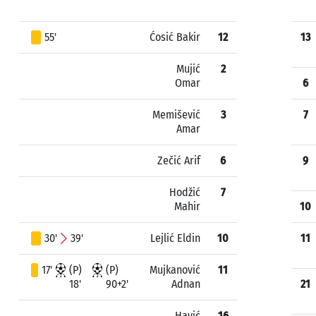
55'
Ćosić Bakir
12
13
Mujić
2
Omar
6
Memišević
3
7
Amar
Zečić Arif
6
9
Hodžić
7
Mahir
10
30'
39'
Lejlić Eldin
10
11
17'
(P)
(P)
Mujkanović
11
18'
90+2'
Adnan
21
Havić
16