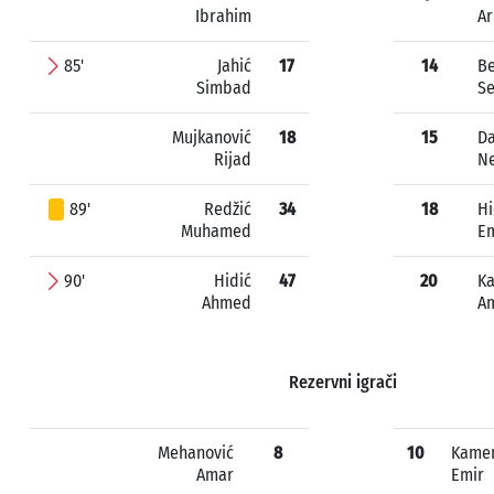
Ibrahim
A
85'
Jahić
17
14
Be
Simbad
Se
Mujkanović
18
15
Da
Rijad
N
89'
Redžić
34
18
Hi
Muhamed
Em
90'
Hidić
47
20
Ka
Ahmed
A
Rezervni igrači
Mehanović
8
10
Kamen
Amar
Emir