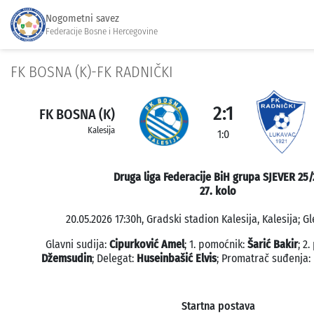
Nogometni savez
Federacije Bosne i Hercegovine
FK BOSNA (K)-FK RADNIČKI
2:1
FK BOSNA (K)
Kalesija
1:0
Druga liga Federacije BiH grupa SJEVER 25/
27. kolo
20.05.2026 17:30h, Gradski stadion Kalesija, Kalesija; Gl
Glavni sudija:
Cipurković Amel
; 1. pomoćnik:
Šarić Bakir
; 2
Džemsudin
; Delegat:
Huseinbašić Elvis
; Promatrač suđenja:
Startna postava