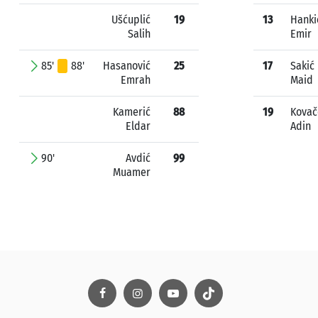
Ušćuplić
19
13
Hanki
Salih
Emir
85'
88'
Hasanović
25
17
Sakić
Emrah
Maid
Kamerić
88
19
Kovač
Eldar
Adin
90'
Avdić
99
Muamer