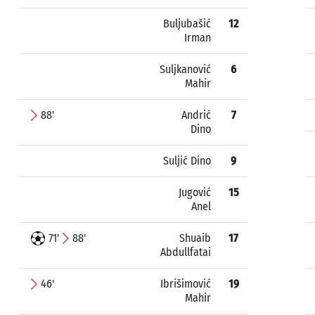
Buljubašić
12
Irman
Suljkanović
6
Mahir
88'
Andrić
7
Dino
Suljić Dino
9
Jugović
15
Anel
71'
88'
Shuaib
17
Abdullfatai
46'
Ibrišimović
19
Mahir