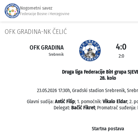
Nogometni savez
Federacije Bosne i Hercegovine
OFK GRADINA-NK ČELIĆ
4:0
OFK GRADINA
Srebrenik
2:0
Druga liga Federacije BiH grupa SJEV
28. kolo
23.05.2026 17:30h, Gradski stadion Srebrenik, Srebr
Glavni sudija:
Antić Filip
; 1. pomoćnik:
Vikalo Eldar
; 2. 
Delegat:
Bačić Fikret
; Promatrač suđenja:
Startna postava