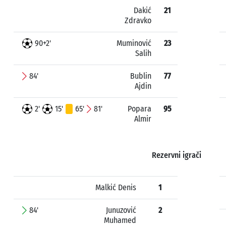
Dakić
21
Zdravko
90+2'
Muminović
23
Salih
84'
Bublin
77
Ajdin
2'
15'
65'
81'
Popara
95
Almir
Rezervni igrači
Malkić Denis
1
84'
Junuzović
2
Muhamed