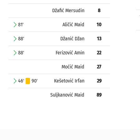
Džafić Mersudin
8
81'
Aličić Maid
10
88'
Džanić Džan
13
88'
Ferizović Amin
22
Moćić Maid
27
46'
90'
Kešetović Irfan
29
Suljkanović Maid
89