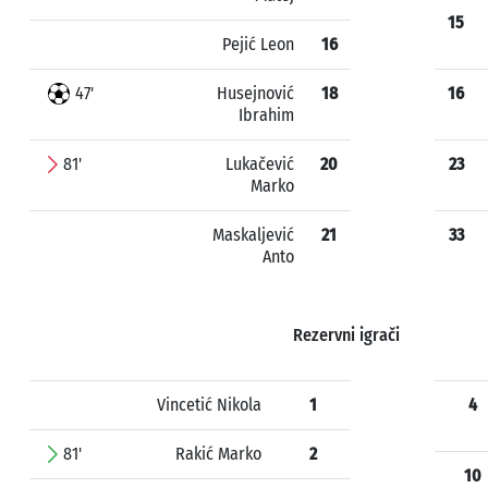
15
Pejić Leon
16
47'
Husejnović
18
16
Ibrahim
81'
Lukačević
20
23
Marko
Maskaljević
21
33
Anto
Rezervni igrači
Vincetić Nikola
1
4
81'
Rakić Marko
2
10