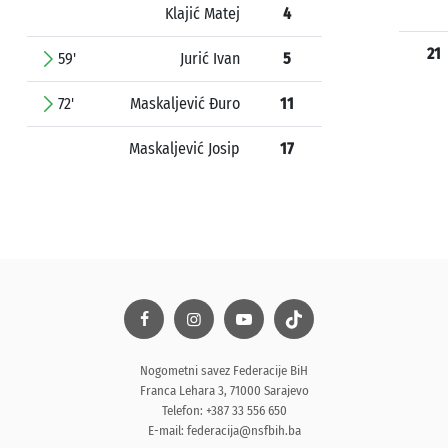
Klajić Matej
4
21
59'
Jurić Ivan
5
72'
Maskaljević Đuro
11
Maskaljević Josip
17
Nogometni savez Federacije BiH
Franca Lehara 3, 71000 Sarajevo
Telefon: +387 33 556 650
E-mail:
federacija@nsfbih.ba