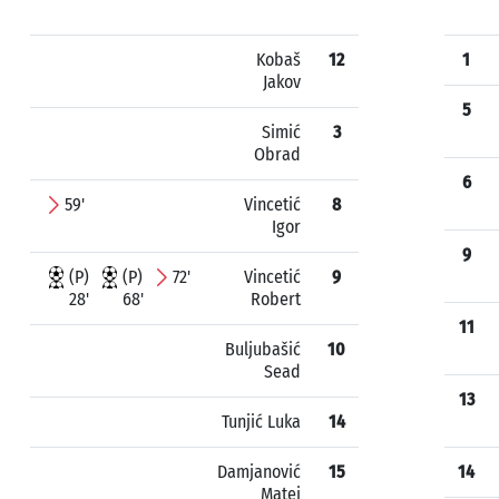
Kobaš
12
1
Jakov
5
Simić
3
Obrad
6
59'
Vincetić
8
Igor
9
(P)
(P)
72'
Vincetić
9
28'
68'
Robert
11
Buljubašić
10
Sead
13
Tunjić Luka
14
Damjanović
15
14
Matej