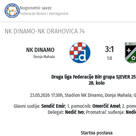
Nogometni savez
Federacije Bosne i Hercegovine
NK DINAMO-NK ORAHOVICA 74
3:1
NK DINAMO
Donja Mahala
1:0
Druga liga Federacije BiH grupa SJEVER 25
28. kolo
23.05.2026 17:30h, Stadion NK Dinamo, Donja Mahala; G
Glavni sudija:
Sendić Emir
; 1. pomoćnik:
Omerčić Amel
; 2. pom
Delegat:
Nedić Ivo
; Promatrač suđenja:
Nedi
Startna postava