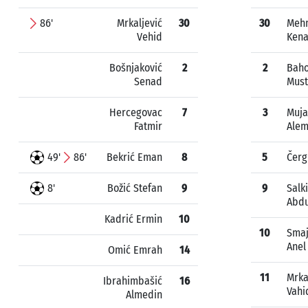
86'
Mrkaljević
30
30
Meh
Vehid
Ken
Bošnjaković
2
2
Bah
Senad
Must
Hercegovac
7
3
Muja
Fatmir
Ale
49'
86'
Bekrić Eman
8
5
Čerg
8'
Božić Stefan
9
9
Salk
Abdu
Kadrić Ermin
10
10
Smaj
Anel
Omić Emrah
14
11
Mrka
Ibrahimbašić
16
Vahi
Almedin