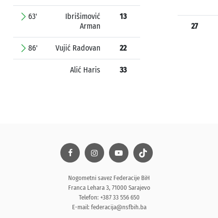
63'
Ibrišimović
13
Arman
27
86'
Vujić Radovan
22
Alić Haris
33
Nogometni savez Federacije BiH
Franca Lehara 3, 71000 Sarajevo
Telefon: +387 33 556 650
E-mail:
federacija@nsfbih.ba