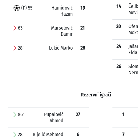
14
Čeli
(P) 55'
Hamidović
19
Mevl
Hazim
20
Ofen
63'
Murselović
21
Mok
Damir
24
Jaša
28'
Lukić Marko
26
Elda
26
Slom
Ner
Rezervni igrači
86'
Pupalović
27
1
Ahmed
28'
Bijelić Mehmed
6
7