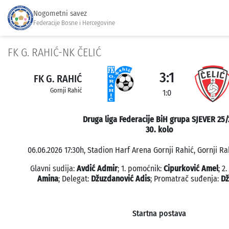
Nogometni savez
Federacije Bosne i Hercegovine
FK G. RAHIĆ-NK ČELIĆ
3:1
FK G. RAHIĆ
Gornji Rahić
1:0
Druga liga Federacije BiH grupa SJEVER 25/
30. kolo
06.06.2026 17:30h, Stadion Harf Arena Gornji Rahić, Gornji Ra
Glavni sudija:
Avdić Admir
; 1. pomoćnik:
Cipurković Amel
; 2
Amina
; Delegat:
Džuzdanović Adis
; Promatrač suđenja:
Dž
Startna postava