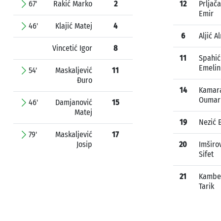
67'
Rakić Marko
2
12
Prljača
Emir
46'
Klajić Matej
4
6
Aljić A
Vincetić Igor
8
11
Spahić
Emelin
54'
Maskaljević
11
Đuro
14
Kamar
Oumar
46'
Damjanović
15
Matej
19
Nezić 
79'
Maskaljević
17
Josip
20
Imširo
Sifet
21
Kambe
Tarik