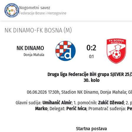
Nogometni savez
Federacije Bosne i Hercegovine
NK DINAMO-FK BOSNA (M)
0:2
NK DINAMO
Donja Mahala
0:1
Druga liga Federacije BiH grupa SJEVER 25/
30. kolo
06.06.2026 17:30h, Stadion NK Dinamo, Donja Mahala; Gl
Glavni sudija:
Umihanić Almir
; 1. pomoćnik:
Zukić Dževad
; 2.
Marko
; Delegat:
Perić Ivica
; Promatrač suđenja:
Pe
Startna postava