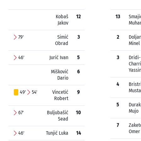
Kobaš
12
13
Smaji
Jakov
Muha
79'
Simić
3
2
Dolja
Obrad
Minel
46'
Jurić Ivan
5
3
Dridi-
Charr
Yassi
Mišković
6
Dario
4
Bristr
Musta
49'
54'
Vincetić
9
Robert
5
Durak
Mujo
67'
Buljubašić
10
Sead
7
Zaket
Omer
46'
Tunjić Luka
14