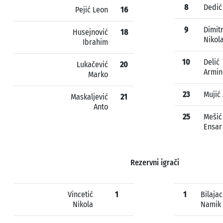
8
Dedić
Pejić Leon
16
9
Dimit
Husejnović
18
Nikol
Ibrahim
10
Delić
Lukačević
20
Armin
Marko
23
Mujić 
Maskaljević
21
Anto
25
Mešić
Ensar
Rezervni igrači
Vincetić
1
1
Bilajac
Nikola
Namik