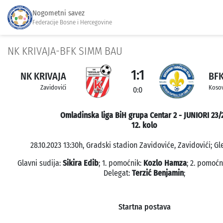
Nogometni savez
Federacije Bosne i Hercegovine
NK KRIVAJA-BFK SIMM BAU
1:1
NK KRIVAJA
BFK
Zavidovići
Koso
0:0
Omladinska liga BiH grupa Centar 2 - JUNIORI 23/
12. kolo
28.10.2023 13:30h, Gradski stadion Zavidoviće, Zavidovići; Gl
Glavni sudija:
Sikira Edib
; 1. pomoćnik:
Kozlo Hamza
; 2. pomoćn
Delegat:
Terzić Benjamin
;
Startna postava