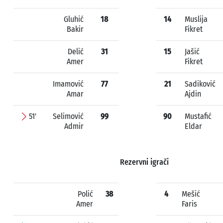
Gluhić
18
14
Muslija
Bakir
Fikret
Delić
31
15
Jašić
Amer
Fikret
Imamović
77
21
Sadiković
Amar
Ajdin
51'
Selimović
99
90
Mustafić
Admir
Eldar
Rezervni igrači
Polić
38
4
Mešić
Amer
Faris