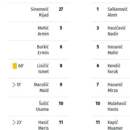
Sinanović
27
1
Salkanović
Rijad
Almir
Mehić
5
3
Hasičević
Armin
Nadir
Burkić
6
5
Hasanić
Ermin
Mahir
68'
Lisičić
8
6
Kendić
Ismet
Faruk
51'
Marušić
9
7
Hasanić
Maid
Mirza
Šušić
10
10
Mulahasić
Usama
Hanis
23'
Hasić
11
11
Kapić
Meris
Muamer