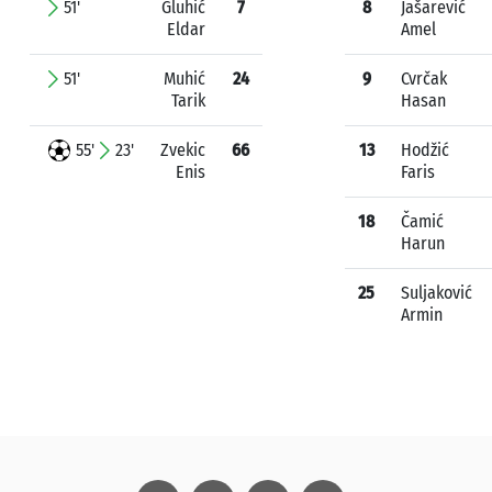
51'
Gluhić
7
8
Jašarević
Eldar
Amel
51'
Muhić
24
9
Cvrčak
Tarik
Hasan
55'
23'
Zvekic
66
13
Hodžić
Enis
Faris
18
Čamić
Harun
25
Suljaković
Armin