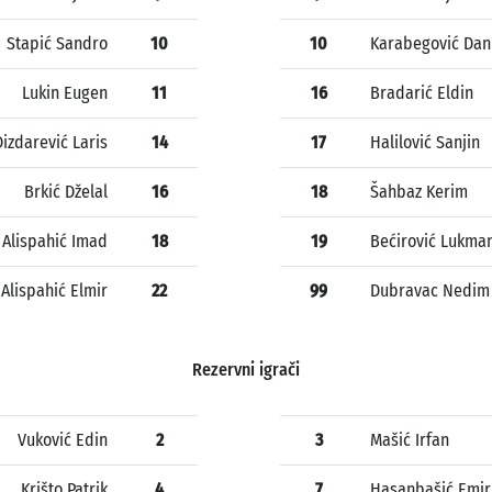
Stapić Sandro
10
10
Karabegović Dani
Lukin Eugen
11
16
Bradarić Eldin
Dizdarević Laris
14
17
Halilović Sanjin
Brkić Dželal
16
18
Šahbaz Kerim
Alispahić Imad
18
19
Bećirović Lukma
Alispahić Elmir
22
99
Dubravac Nedim
Rezervni igrači
Vuković Edin
2
3
Mašić Irfan
Krišto Patrik
4
7
Hasanbašić Emir