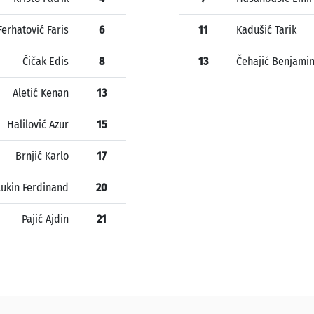
Ferhatović Faris
6
11
Kadušić Tarik
Čičak Edis
8
13
Čehajić Benjami
Aletić Kenan
13
Halilović Azur
15
Brnjić Karlo
17
Lukin Ferdinand
20
Pajić Ajdin
21