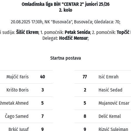
Omladinska liga BiH "CENTAR 2" juniori 25/26
2. kolo
20.08.2025 17:30h, NK "Busovača", Busovača; Gledalaca: 70;
i sudija:
Šišić Ekrem
; 1. pomoćnik:
Petak Senida
; 2. pomoćnik:
Topčić 
Delegat:
Hodžić Mensur
;
Startna postava
Mujčić Faris
40
77
Isić Emrah
Krišto Boris
3
2
Hasić Sedad
Ahmetak Ahmed
5
5
Mujanović Ensar
Čago Samed
7
8
Delić Kemal
Brkić Jusuf
9
9
Rizvić Sulejman