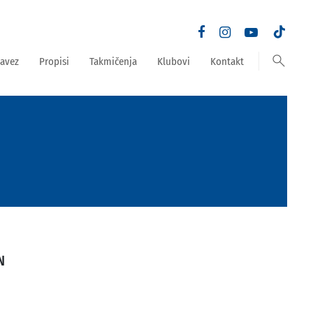
search
avez
Propisi
Takmičenja
Klubovi
Kontakt
N