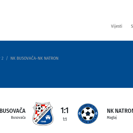
Vijesti
S
 2
NK BUSOVAČA-NK NATRON
1:1
 BUSOVAČA
NK NATRO
Busovača
Maglaj
1:1