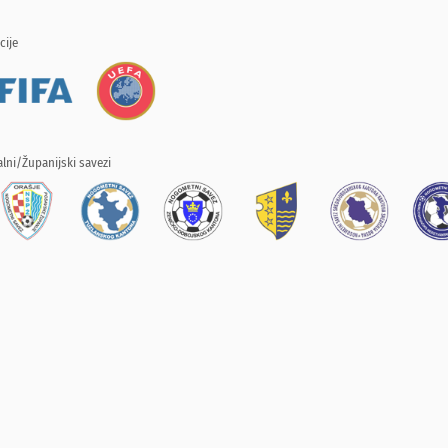
cije
lni/Županijski savezi