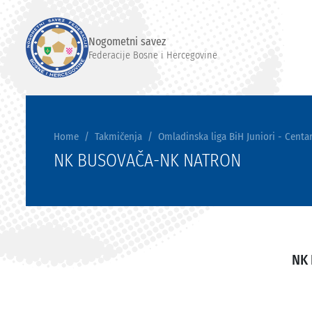
Nogometni savez
Federacije Bosne i Hercegovine
Home
Takmičenja
Omladinska liga BiH Juniori - Centar
NK BUSOVAČA-NK NATRON
NK