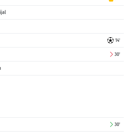
jal
14'
30'
n
30'