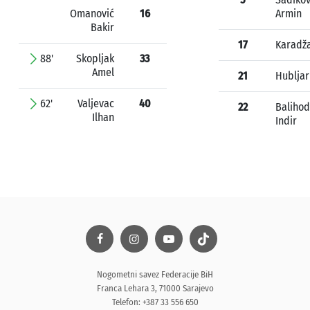
Omanović
16
Armin
Bakir
17
Karadž
88'
Skopljak
33
Amel
21
Hubljar
62'
Valjevac
40
22
Balihod
Ilhan
Indir
Nogometni savez Federacije BiH
Franca Lehara 3, 71000 Sarajevo
Telefon: +387 33 556 650