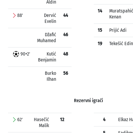
Aldin
14
Muratspahi
88'
Dervić
44
Kenan
Evelin
15
Prijić Adi
Džafić
46
Muhamed
19
Tekešić Edin
90+2'
Kutić
48
Benjamin
Burko
56
Ilhan
Rezervni igrači
62'
Hasečić
12
4
Elkaz 
Malik
5
Sadikov