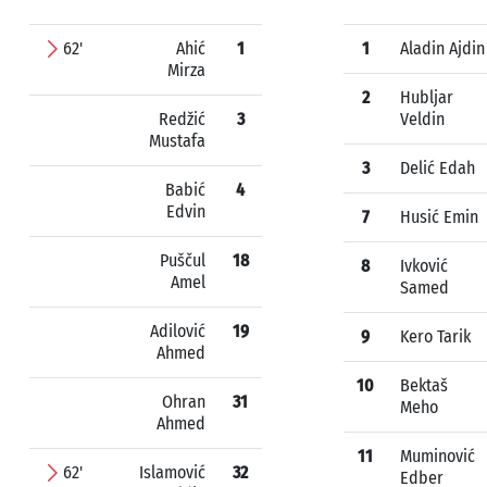
62'
Ahić
1
1
Aladin Ajdin
Mirza
2
Hubljar
Redžić
3
Veldin
Mustafa
3
Delić Edah
Babić
4
Edvin
7
Husić Emin
Puščul
18
8
Ivković
Amel
Samed
Adilović
19
9
Kero Tarik
Ahmed
10
Bektaš
Ohran
31
Meho
Ahmed
11
Muminović
62'
Islamović
32
Edber