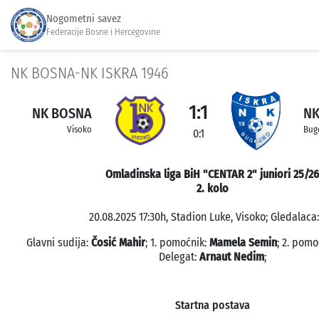
Nogometni savez
Federacije Bosne i Hercegovine
NK BOSNA-NK ISKRA 1946
1:1
NK BOSNA
NK
Visoko
Bug
0:1
Omladinska liga BiH "CENTAR 2" juniori 25/26
2. kolo
20.08.2025 17:30h, Stadion Luke, Visoko; Gledalaca:
Glavni sudija:
Čosić Mahir
; 1. pomoćnik:
Mamela Semin
; 2. pomo
Delegat:
Arnaut Nedim
;
Startna postava