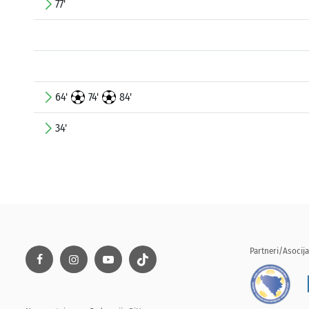
77'
64'
74'
84'
34'
Partneri/Asocija