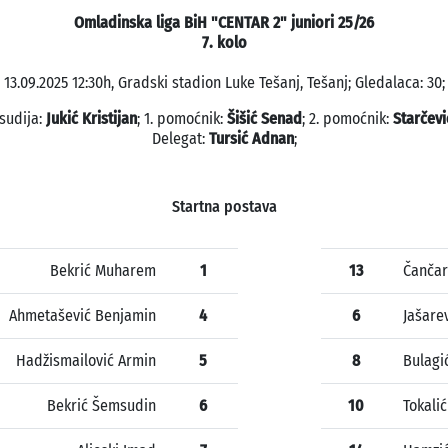
Omladinska liga BiH "CENTAR 2" juniori 25/26
7. kolo
13.09.2025 12:30h, Gradski stadion Luke Tešanj, Tešanj; Gledalaca: 30;
 sudija:
Jukić Kristijan
; 1. pomoćnik:
Šišić Senad
; 2. pomoćnik:
Starčev
Delegat:
Tursić Adnan
;
Startna postava
Bekrić Muharem
1
13
Čančar
Ahmetašević Benjamin
4
6
Jašarev
Hadžismailović Armin
5
8
Bulagi
Bekrić Šemsudin
6
10
Tokali