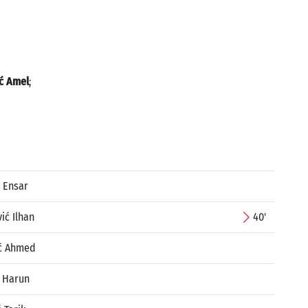
ić Amel
;
 Ensar
ić Ilhan
40'
ć Ahmed
ć Harun