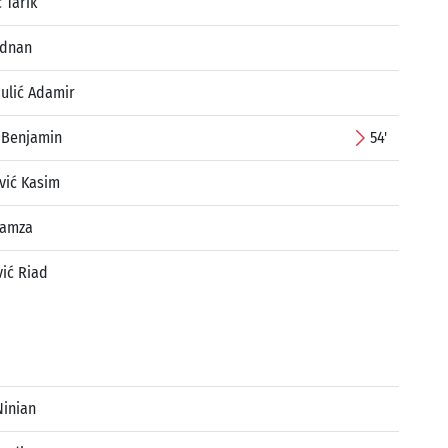
 Tarik
Adnan
ulić Adamir
ć Benjamin
54'
ić Kasim
Hamza
vić Riad
Ninian