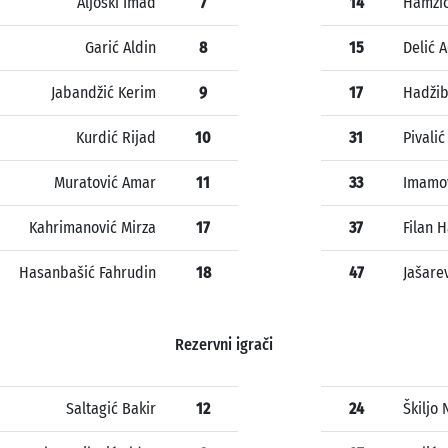
Aljoski Imad
7
14
Hamzić
Garić Aldin
8
15
Delić 
Jabandžić Kerim
9
17
Hadžib
Kurdić Rijad
10
31
Pivali
Muratović Amar
11
33
Imamov
Kahrimanović Mirza
17
37
Filan 
Hasanbašić Fahrudin
18
47
Jašare
Rezervni igrači
Saltagić Bakir
12
24
Škiljo 