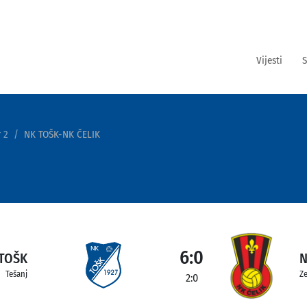
Vijesti
S
 2
NK TOŠK-NK ČELIK
6:0
TOŠK
N
Tešanj
Ze
2:0