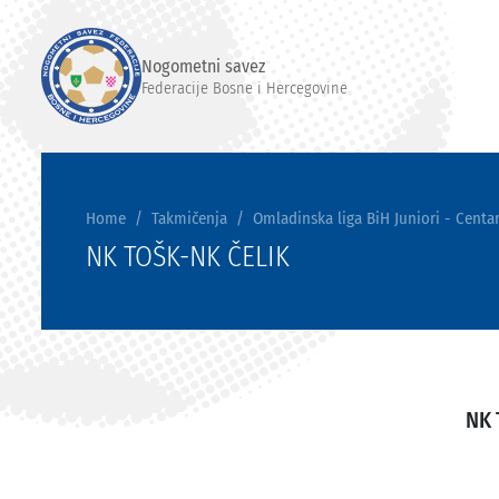
Nogometni savez
Federacije Bosne i Hercegovine
Home
Takmičenja
Omladinska liga BiH Juniori - Centar
NK TOŠK-NK ČELIK
NK 