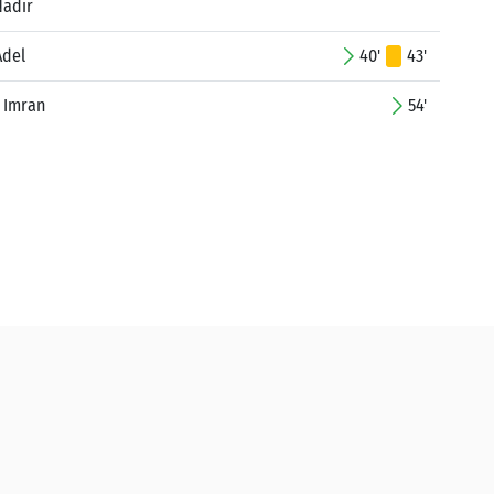
Nadir
Adel
40'
43'
 Imran
54'