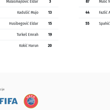
Mulasmajlović Eldar
3
87
Mulić 
Kadušić Mujo
13
44
Fazlić 
Husibegović Eldar
15
55
Spahić
Turkeš Emrah
19
Kokić Harun
20
cije