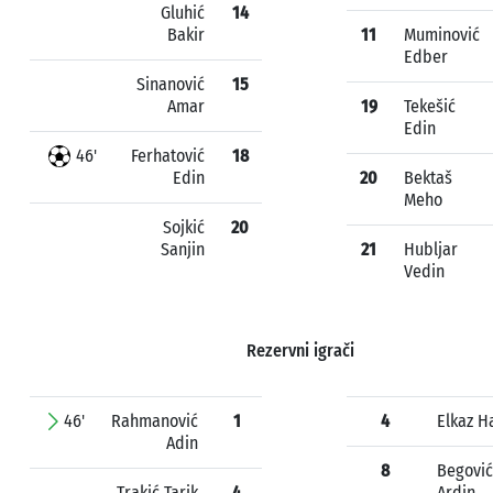
Gluhić
14
Bakir
11
Muminović
Edber
Sinanović
15
Amar
19
Tekešić
Edin
46'
Ferhatović
18
Edin
20
Bektaš
Meho
Sojkić
20
Sanjin
21
Hubljar
Vedin
Rezervni igrači
46'
Rahmanović
1
4
Elkaz 
Adin
8
Begović
Trakić Tarik
4
Ardin