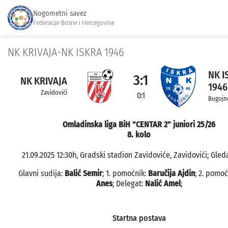
Nogometni savez
Federacije Bosne i Hercegovine
NK KRIVAJA-NK ISKRA 1946
NK I
3:1
NK KRIVAJA
1946
Zavidovići
0:1
Bugojn
Omladinska liga BiH "CENTAR 2" juniori 25/26
8. kolo
21.09.2025 12:30h, Gradski stadion Zavidoviće, Zavidovići; Gleda
Glavni sudija:
Balić Semir
; 1. pomoćnik:
Baručija Ajdin
; 2. pomoć
Anes
; Delegat:
Nalić Amel
;
Startna postava