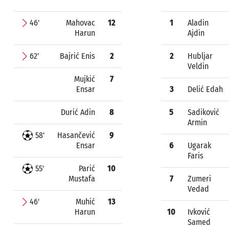
46'
Mahovac
12
1
Aladin
Harun
Ajdin
62'
Bajrić Enis
2
2
Hubljar
Veldin
Mujkić
7
Ensar
3
Delić Edah
Durić Adin
8
5
Sadiković
Armin
58'
Hasančević
9
Ensar
6
Ugarak
Faris
55'
Parić
10
Mustafa
7
Zumeri
Vedad
46'
Muhić
13
Harun
10
Ivković
Samed