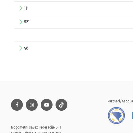
11'
82'
46'
Partneri/Asocija
Nogometni savez Federacije BiH