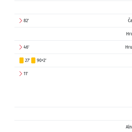
82'
Č
Hr
46'
Hru
27'
90+2'
11'
Al