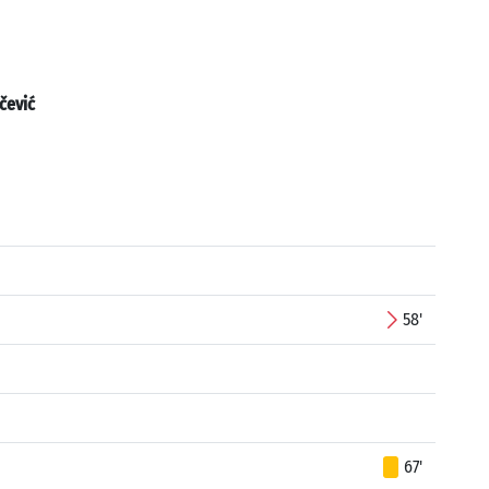
čević
58'
67'