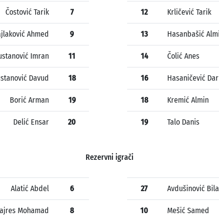
Čostović Tarik
7
12
Krličević Tarik
ajlaković Ahmed
9
13
Hasanbašić Alm
ustanović Imran
11
14
Čolić Anes
stanović Davud
18
16
Hasaničević Dar
Borić Arman
19
18
Kremić Almin
Delić Ensar
20
19
Talo Danis
Rezervni igrači
Alatić Abdel
6
27
Avdušinović Bila
najres Mohamad
8
10
Mešić Samed