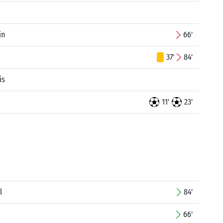
in
66'
37'
84'
is
11'
23'
l
84'
66'