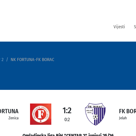
Vijesti
S
 2
NK FORTUNA-FK BORAC
1:2
ORTUNA
FK BO
Zenica
Jelah
0:2
Omladinska liga BiH "CENTAR 2" juniori 25/26