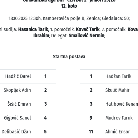
12. kolo
18.10.2025 12:30h, Kamberovića polje B, Zenica; Gledalaca: 50;
ni sudija:
Hasanica Tarik
; 1. pomoćnik:
Kovač Tarik
; 2. pomoćnik:
Kova
Ibrahim
; Delegat:
Smailović Nermin
;
Startna postava
Hadžić Darel
1
1
Hadžan Tarik
Skopljak Adin
2
2
Skulić Mahir
Šišić Emrah
3
3
Hatibović Kenan
Gigović Sanel
4
9
Mudrov Faruk
Delibašić Džan
5
11
Ahmić Ensar