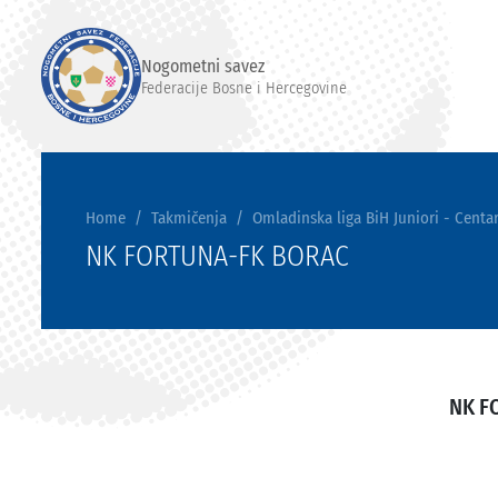
Nogometni savez
Federacije Bosne i Hercegovine
Home
Takmičenja
Omladinska liga BiH Juniori - Centar
NK FORTUNA-FK BORAC
NK F