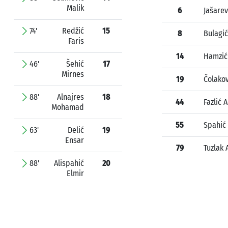
Malik
6
Jašarev
74'
Redžić
15
8
Bulagi
Faris
14
Hamzić 
46'
Šehić
17
Mirnes
19
Čolako
88'
Alnajres
18
44
Fazlić 
Mohamad
55
Spahić
63'
Delić
19
Ensar
79
Tuzlak
88'
Alispahić
20
Elmir