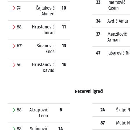
33
Imamović
74'
Čajlaković
10
Kasim
Ahmed
34
Avdić Amar
88'
Hrustanović
11
Imran
37
Menzilović
Arman
63'
Sinanović
13
Enes
47
Jašarević R
46'
Hrustanović
16
Davud
Rezervni igrači
88'
Akrapović
6
24
Škiljo 
Leon
87
Mulić N
88'
Selimović
14