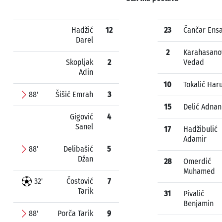
Hadžić
12
23
Čančar Ens
Darel
2
Karahasano
Skopljak
2
Vedad
Adin
10
Tokalić Har
88'
Šišić Emrah
3
15
Delić Adnan
Gigović
4
Sanel
17
Hadžibulić
Adamir
88'
Delibašić
5
Džan
28
Omerdić
Muhamed
32'
Čostović
7
Tarik
31
Pivalić
Benjamin
88'
Porča Tarik
9