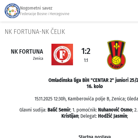
Nogometni savez
Federacije Bosne i Hercegovine
NK FORTUNA-NK ČELIK
1:2
NK FORTUNA
Zenica
1:1
Omladinska liga BiH "CENTAR 2" juniori 25/
16. kolo
15.11.2025 12:30h, Kamberovića polje B, Zenica; Gleda
Glavni sudija:
Balić Semir
; 1. pomoćnik:
Nuhanović Osmo
; 2
Kristijan
; Delegat:
Hodžić Jasmin
;
Startna postava