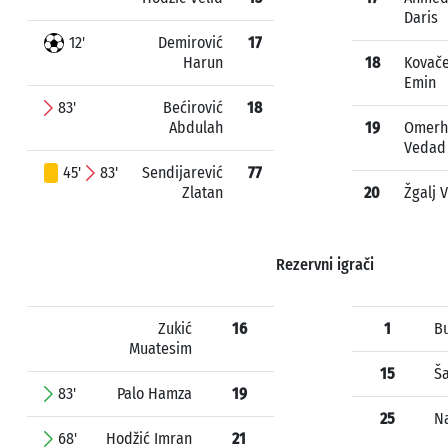
Daris
12'
Demirović
17
Harun
18
Kovače
Emin
83'
Bećirović
18
Abdulah
19
Omerh
Vedad
45'
83'
Sendijarević
77
Zlatan
20
Žgalj 
Rezervni igrači
Zukić
16
1
B
Muatesim
15
Ša
83'
Palo Hamza
19
25
Na
68'
Hodžić Imran
21