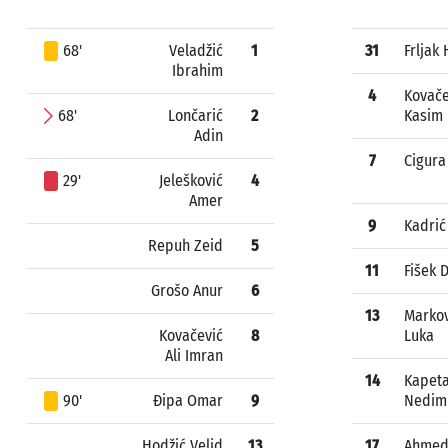
68'
Veladžić
1
31
Frljak
Ibrahim
4
Kovače
68'
Lončarić
2
Kasim
Adin
7
Cigura
29'
Jelešković
4
Amer
9
Kadrić
Repuh Zeid
5
11
Fišek 
Grošo Anur
6
13
Markov
Kovačević
8
Luka
Ali Imran
14
Kapeta
90'
Đipa Omar
9
Nedim
Hodžić Velid
13
17
Ahmed