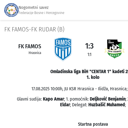
Nogometni savez
Federacije Bosne i Hercegovine
FK FAMOS-FK RUDAR (B)
1:3
FK FAMOS
Hrasnica
1:1
Omladinska liga BiH "CENTAR 1" kadeti 2
1. kolo
17.08.2025 10:00h, JU KSR Hrasnica - Ilidža, Hrasnica;
Glavni sudija:
Kapo Amar
; 1. pomoćnik:
Deljković Benjamin
;
Eldar
; Delegat:
Huzbašić Muhamed
;
Startna postava