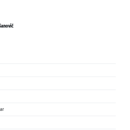
šanović
ar