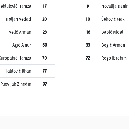
Behlulović Hamza
17
9
Novalija Danin
Holjan Vedad
20
10
Šehović Mak
Velić Arman
23
16
Babić Nidal
Agić Ajnur
60
33
Begić Arman
Kurspahić Hamza
70
72
Rogo Ibrahim
Halilović Ilhan
77
Pljevljak Zinedin
97