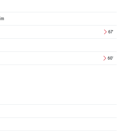
im
67'
60'