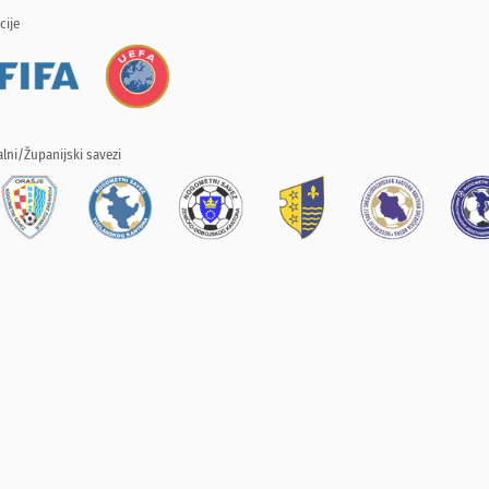
cije
lni/Županijski savezi