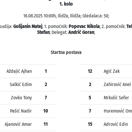
1. kolo
16.08.2025 10:00h, Ilidža, Ilidža; Gledalaca: 50;
sudija:
Golijanin Matej
; 1. pomoćnik:
Popovac Nikola
; 2. pomoćnik:
Te
Stefan
; Delegat:
Andrić Goran
;
Startna postava
Aždajić Ajhan
1
12
Agić Zak
Salkić Edim
2
2
Zahirović Anel
Zovko Tony
7
5
Mrkulić Sefer
Pašić Nadir
10
7
Huremović Om
Ajanović Amar
11
15
Adrović Edin