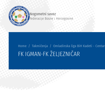
Nogometni savez
Federacije Bosne i Hercegovine
Home
Takmičenja
Omladinska liga BiH Kadeti - Centar
FK IGMAN-FK ŽELJEZNIČAR