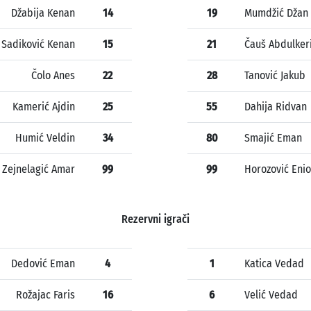
Džabija Kenan
14
19
Mumdžić Džan
Sadiković Kenan
15
21
Čauš Abdulker
Čolo Anes
22
28
Tanović Jakub
Kamerić Ajdin
25
55
Dahija Ridvan
Humić Veldin
34
80
Smajić Eman
Zejnelagić Amar
99
99
Horozović Enio
Rezervni igrači
Dedović Eman
4
1
Katica Vedad
Rožajac Faris
16
6
Velić Vedad