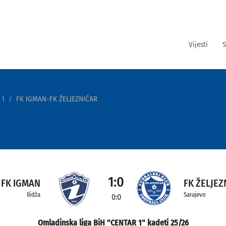
Vijesti
S
 1
FK IGMAN-FK ŽELJEZNIČAR
1:0
FK IGMAN
FK ŽELJEZ
Ilidža
Sarajevo
0:0
Omladinska liga BiH "CENTAR 1" kadeti 25/26