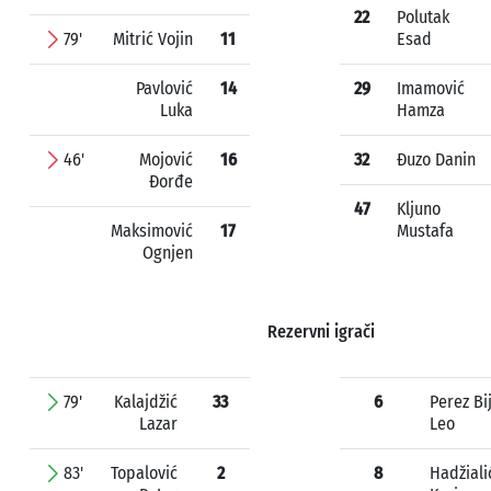
22
Polutak
79'
Mitrić Vojin
11
Esad
Pavlović
14
29
Imamović
Luka
Hamza
46'
Mojović
16
32
Đuzo Danin
Đorđe
47
Kljuno
Maksimović
17
Mustafa
Ognjen
Rezervni igrači
79'
Kalajdžić
33
6
Perez Bi
Lazar
Leo
83'
Topalović
2
8
Hadžiali