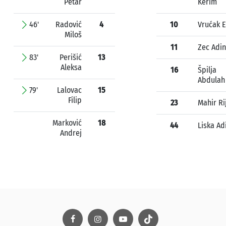
Petar
Kerim
46'
Radović
4
10
Vrućak E
Miloš
11
Zec Adin
83'
Perišić
13
Aleksa
16
Špilja
Abdulah
79'
Lalovac
15
Filip
23
Mahir Ri
Marković
18
44
Liska Ad
Andrej