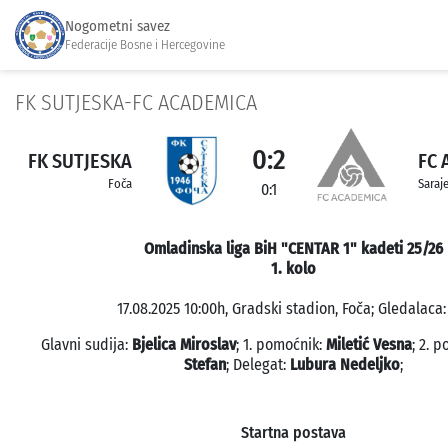
Nogometni savez
Federacije Bosne i Hercegovine
FK SUTJESKA-FC ACADEMICA
0:2
FK SUTJESKA
FC 
Foča
Saraj
0:1
Omladinska liga BiH "CENTAR 1" kadeti 25/26
1. kolo
17.08.2025 10:00h, Gradski stadion, Foča; Gledalaca:
Glavni sudija:
Bjelica Miroslav
; 1. pomoćnik:
Miletić Vesna
; 2. 
Stefan
; Delegat:
Lubura Nedeljko
;
Startna postava