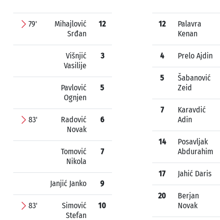
79'
Mihajlović
12
12
Palavra
Srđan
Kenan
Višnjić
3
4
Prelo Ajdin
Vasilije
5
Šabanović
Pavlović
5
Zeid
Ognjen
7
Karavdić
83'
Radović
6
Adin
Novak
14
Posavljak
Tomović
7
Abdurahim
Nikola
17
Jahić Daris
Janjić Janko
9
20
Berjan
83'
Simović
10
Novak
Stefan