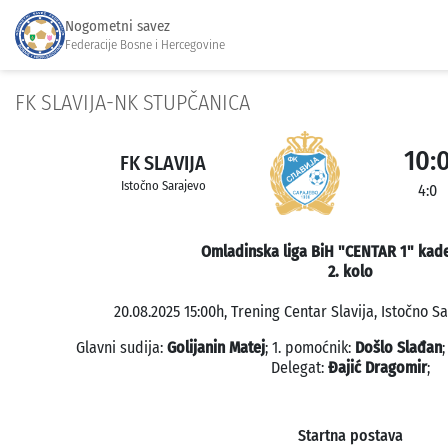
Nogometni savez
Federacije Bosne i Hercegovine
FK SLAVIJA-NK STUPČANICA
10:
FK SLAVIJA
Istočno Sarajevo
4:0
Omladinska liga BiH "CENTAR 1" kade
2. kolo
20.08.2025 15:00h, Trening Centar Slavija, Istočno Sa
Glavni sudija:
Golijanin Matej
; 1. pomoćnik:
Došlo Slađan
Delegat:
Đajić Dragomir
;
Startna postava