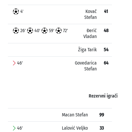
4'
Kovač
41
Stefan
26'
40'
59'
72'
Đerić
48
Vladan
Žiga Tarik
54
46'
Govedarica
64
Stefan
Rezervni igrači
Macan Stefan
99
46'
Lalović Veljko
33