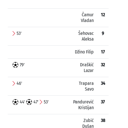
Čamur
12
Vladan
53'
Šehovac
9
Aleksa
Džino Filip
17
79'
Draškić
32
Lazar
46'
Trapara
34
Savo
44'
47'
53'
Pandurević
37
Kristijan
Zubić
38
Dušan