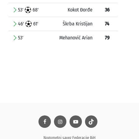
53'
68'
Kokot Đorđe
36
46'
61'
Škrba Kristijan
74
53'
Mehanović Arian
79
Nogometni savez Federacije BiH