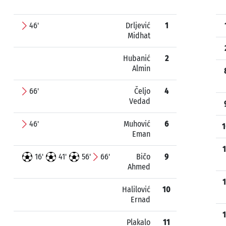
46'
Drljević
1
Midhat
Hubanić
2
Almin
66'
Čeljo
4
Vedad
46'
Muhović
6
1
Eman
1
16'
41'
56'
66'
Bičo
9
Ahmed
1
Halilović
10
Ernad
1
Plakalo
11