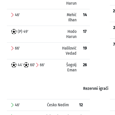
Harun
2
46'
Mehić
14
Ilhan
2
(P) 49'
Hodo
17
Harun
7
66'
Halilović
19
Vedad
44'
60'
66'
Šogolj
26
Eman
Rezervni igrači
46'
Ćesko Nedim
12