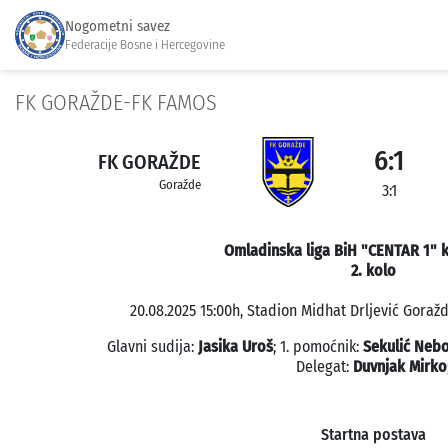
Nogometni savez
Federacije Bosne i Hercegovine
FK GORAŽDE-FK FAMOS
6:1
FK GORAŽDE
Goražde
3:1
Omladinska liga BiH "CENTAR 1" k
2. kolo
20.08.2025 15:00h, Stadion Midhat Drljević Goražd
Glavni sudija:
Jasika Uroš
; 1. pomoćnik:
Sekulić Nebo
Delegat:
Duvnjak Mirko
Startna postava