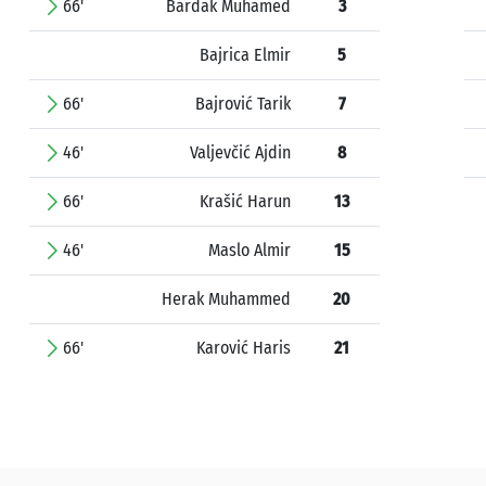
66'
Bardak Muhamed
3
Bajrica Elmir
5
66'
Bajrović Tarik
7
46'
Valjevčić Ajdin
8
66'
Krašić Harun
13
46'
Maslo Almir
15
Herak Muhammed
20
66'
Karović Haris
21