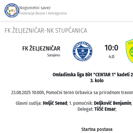
Nogometni savez
Federacije Bosne i Hercegovine
FK ŽELJEZNIČAR-NK STUPČANICA
10:0
FK ŽELJEZNIČAR
Sarajevo
4:0
Omladinska liga BiH "CENTAR 1" kadeti 2
3. kolo
23.08.2025 10:00h, Pomočni teren Grbavica sa prirodnom travom
Glavni sudija:
Heljić Senad
; 1. pomoćnik:
Deljković Benjamin
;
Delegat:
Tičić Ensar
;
Startna postava