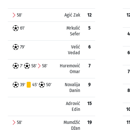
58'
Agić Zak
12
1
61'
Mrkulić
5
Sefer
4
79'
Velić
6
Vedad
6
7'
58'
58'
Huremović
7
Omar
7
39'
45'
50'
Novalija
9
Danin
8
Adrović
15
Edin
1
58'
Mumdžić
19
1
Džan