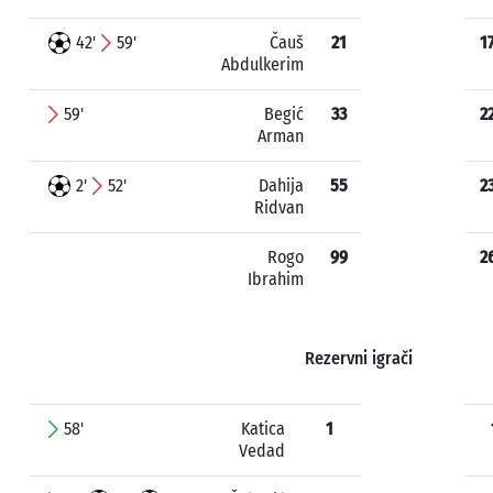
42'
59'
Čauš
21
1
Abdulkerim
59'
Begić
33
2
Arman
2'
52'
Dahija
55
2
Ridvan
Rogo
99
2
Ibrahim
Rezervni igrači
58'
Katica
1
Vedad