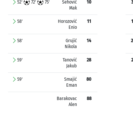
52'
72'
75'
Šehović
10
Mak
58'
Horozović
11
Enio
58'
Grujić
14
Nikola
59'
Tanović
28
Jakub
59'
Smajić
80
Eman
Barakovac
88
Alen