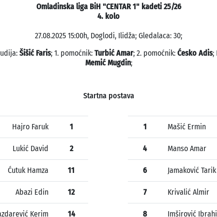
Omladinska liga BiH "CENTAR 1" kadeti 25/26
4. kolo
27.08.2025 15:00h, Doglodi, Ilidža; Gledalaca: 30;
sudija:
Šišić Faris
; 1. pomoćnik:
Turbić Amar
; 2. pomoćnik:
Ćesko Adis
;
Memić Mugdin
;
Startna postava
Hajro Faruk
1
1
Mašić Ermin
Lukić David
2
4
Manso Amar
Ćutuk Hamza
11
6
Jamaković Tarik
Abazi Edin
12
7
Krivalić Almir
azdarević Kerim
14
8
Imširović Ibrah