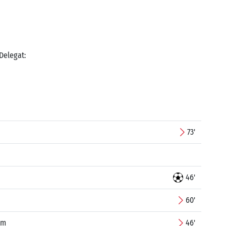
 Delegat:
73'
46'
60'
im
46'