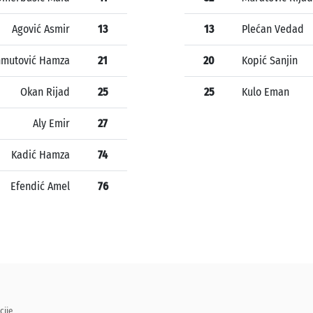
Agović Asmir
13
13
Plećan Vedad
mutović Hamza
21
20
Kopić Sanjin
Okan Rijad
25
25
Kulo Eman
Aly Emir
27
Kadić Hamza
74
Efendić Amel
76
cije