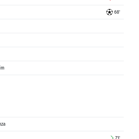
68'
im
mza
73'