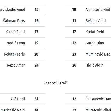
erviškadić Amel
15
10
Ahmetović Nail
Šahman Faris
16
11
Bešlija Velid
Komić Rijad
17
17
Krekić Refik
Nedić Leon
19
22
Gurda Dino
Polutak Faris
20
23
Muminović Ned
Pezić Amar
24
26
Hidić Aldin
Rezervni igrači
Alić Hadi
31
12
Čavkunović Ha
Omerbašić Maid
41
32
Muratović Rijad