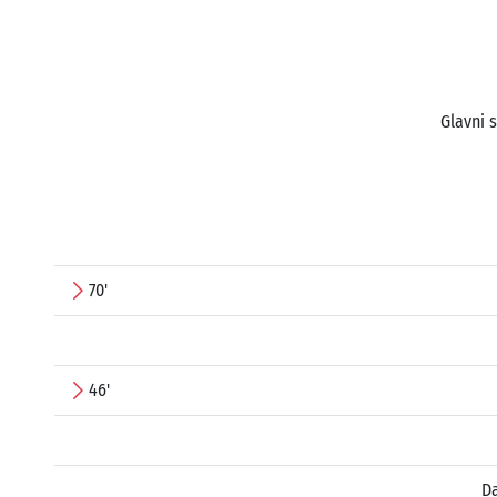
Glavni 
70'
46'
D