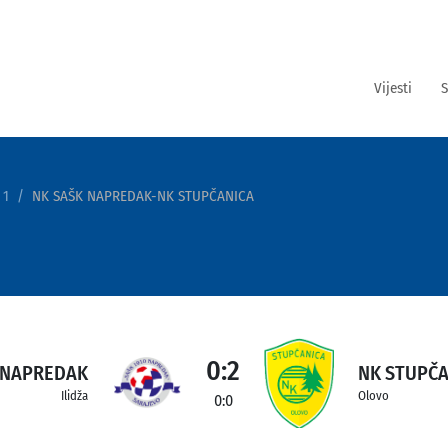
Vijesti
S
 1
NK SAŠK NAPREDAK-NK STUPČANICA
0:2
 NAPREDAK
NK STUPČA
Ilidža
Olovo
0:0