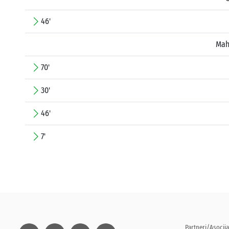
46'
Mah
70'
30'
46'
7'
Partneri/Asocija