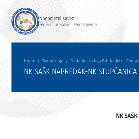
Nogometni savez
Federacije Bosne i Hercegovine
Home
Takmičenja
Omladinska liga BiH Kadeti - Centar
NK SAŠK NAPREDAK-NK STUPČANICA
NK SAŠK