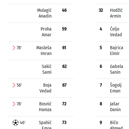
Mulagić
46
32
Hodžić
Anadin
Armin
Proha
59
4
Čeljo
Amar
Vedad
78'
Masleša
61
5
Bajrica
Imran
Elmir
Sakić
62
6
Gabela
Sami
Sanin
56'
Boja
67
7
Šogolj
Vedad
Eman
78'
Bosnić
72
8
Jašar
Hamza
Danin
46'
Spahić
73
9
Bičo
Emre
Ahmed