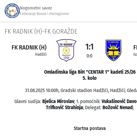
Nogometni savez
Federacije Bosne i Hercegovine
FK RADNIK (H)-FK GORAŽDE
1:1
FK RADNIK (H)
F
Hadžići
Go
0:0
Omladinska liga BiH "CENTAR 1" kadeti 25/26
5. kolo
31.08.2025 10:00h, Gradski stadion Hadžići, Hadžići; Gleda
Glavni sudija:
Bjelica Miroslav
; 1. pomoćnik:
Vukašinović Davo
Trifković Strahinja
; Delegat:
Božović Nenad
;
Startna postava