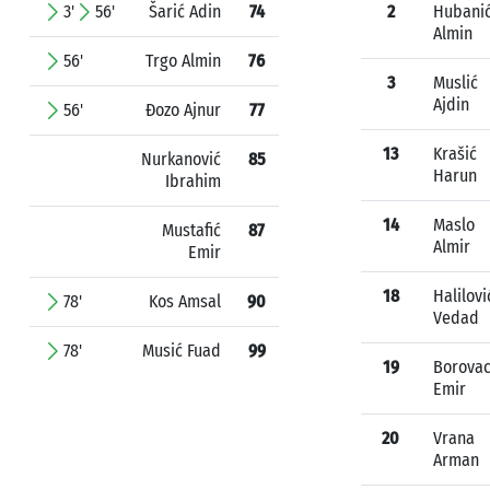
3'
56'
Šarić Adin
74
2
Hubani
Almin
56'
Trgo Almin
76
3
Muslić
Ajdin
56'
Đozo Ajnur
77
13
Krašić
Nurkanović
85
Harun
Ibrahim
14
Maslo
Mustafić
87
Almir
Emir
18
Halilovi
78'
Kos Amsal
90
Vedad
78'
Musić Fuad
99
19
Borova
Emir
20
Vrana
Arman