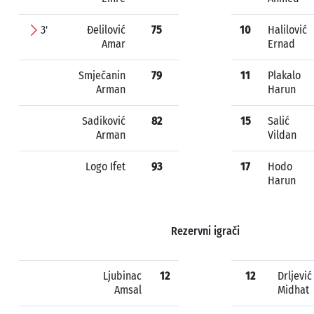
3'
Đelilović
75
10
Halilović
Amar
Ernad
Smječanin
79
11
Plakalo
Arman
Harun
Sadiković
82
15
Salić
Arman
Vildan
Logo Ifet
93
17
Hodo
Harun
Rezervni igrači
Ljubinac
12
12
Drljević
Amsal
Midhat