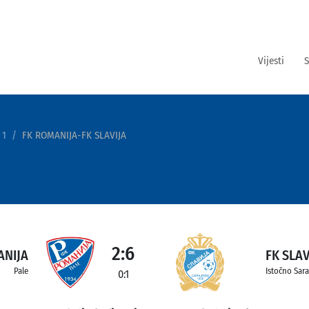
Vijesti
S
 1
FK ROMANIJA-FK SLAVIJA
2:6
ANIJA
FK SLAV
Pale
Istočno Sar
0:1