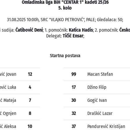
Omladinska liga BiH "CENTAR 1" kadeti 25/26
5. kolo
31.08.2025 10:00h, SRC "VLAJKO PETROVIĆ", PALE; Gledalaca: 50;
i sudija:
Ćatibović Deni
; 1. pomoćnik:
Katica Hadis
; 2. pomoćnik:
Ćesko
Delegat:
Tičić Ensar
;
Startna postava
vić Jovan
12
99
Macan Stefan
ović Luka
4
17
Džino Filip
ić Mateja
7
30
Gogić Ivan
ć Ognjen
8
32
Draškić Lazar
ić Aleksa
10
37
Pandurević Kristijan