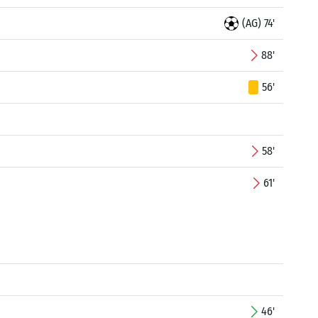
(AG) 74'
88'
56'
58'
61'
46'