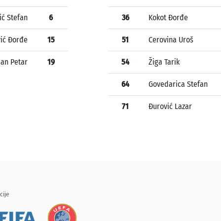
ić Stefan
6
36
Kokot Đorđe
ić Đorđe
15
51
Cerovina Uroš
an Petar
19
54
Žiga Tarik
64
Govedarica Stefan
71
Đurović Lazar
cije