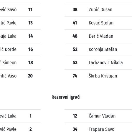
vić Savo
11
38
Zubić Dušan
tić Pavle
13
41
Kovač Stefan
uja Luka
14
48
Đerić Vladan
lić Đorđe
16
52
Koronja Stefan
ić Simeon
18
53
Lackanović Nikola
ntić Vaso
20
74
Škrba Kristijan
Rezervni igrači
ović Luka
1
12
Čamur Vladan
vić Pavle
2
34
Trapara Savo