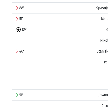
88'
Spasoje
51'
Male
89'
G
Niko
46'
Staniš
Pa
51'
Jovan
Cico