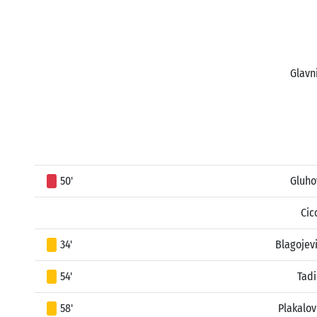
Glavn
50'
Gluho
Cic
34'
Blagojev
54'
Tadi
58'
Plakalov