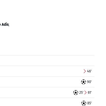
 Adis
;
46'
90'
25'
61'
85'