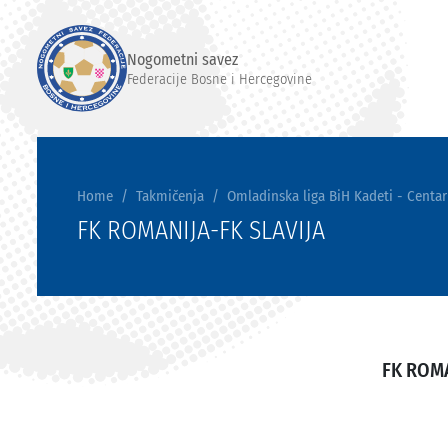
Nogometni savez
Federacije Bosne i Hercegovine
Home
Takmičenja
Omladinska liga BiH Kadeti - Centar
FK ROMANIJA-FK SLAVIJA
FK ROM