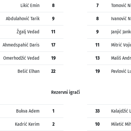
Likić Emin
8
7
Tomović N
Abdulahović Tarik
9
8
Ivanović N
Žgalj Vedad
11
9
Janjić Jank
Ahmedspahić Daris
17
11
Mitrić Voji
Omerhodžić Vedad
19
13
Mališ Andr
Bešić Elhan
22
19
Pavlović L
Rezervni igrači
Bukva Adem
1
33
Kalajdžić 
Kadrić Kerim
2
10
Miletić Mi