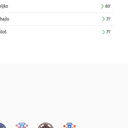
eljko
80'
hajlo
71'
iloš
71'