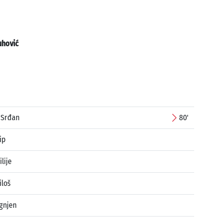
uhović
 Srđan
80'
ip
ilije
iloš
gnjen