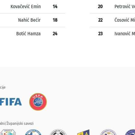
Kovačević Emin
14
20
Petrović V
Nahić Bećir
18
22
Ćosović Mi
Botić Hamza
24
23
Ivanović M
cije
lni/Županijski savezi