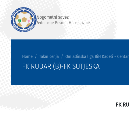
Nogometni savez
Federacije Bosne i Hercegovine
Home
Takmičenja
Omladinska liga BiH Kadeti - Centar
FK RUDAR (B)-FK SUTJESKA
FK RU