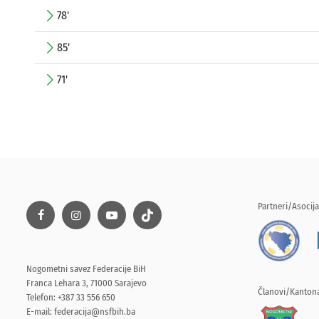
78'
85'
71'
Partneri/Asocija
Nogometni savez Federacije BiH
Franca Lehara 3, 71000 Sarajevo
Članovi/Kantona
Telefon: +387 33 556 650
E-mail:
federacija@nsfbih.ba