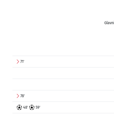
Glavn
71'
78'
48'
59'