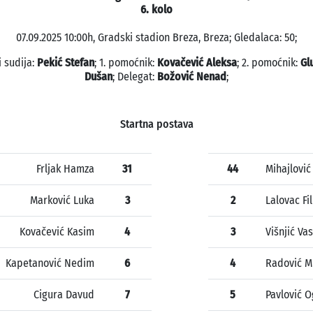
6. kolo
07.09.2025 10:00h, Gradski stadion Breza, Breza; Gledalaca: 50;
i sudija:
Pekić Stefan
; 1. pomoćnik:
Kovačević Aleksa
; 2. pomoćnik:
Gl
Dušan
; Delegat:
Božović Nenad
;
Startna postava
Frljak Hamza
31
44
Mihajlović
Marković Luka
3
2
Lalovac Fil
Kovačević Kasim
4
3
Višnjić Vas
Kapetanović Nedim
6
4
Radović M
Cigura Davud
7
5
Pavlović O