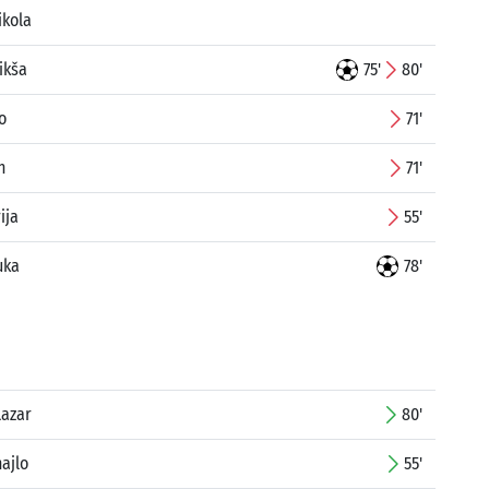
ikola
ikša
75'
80'
o
71'
n
71'
ija
55'
uka
78'
Lazar
80'
hajlo
55'