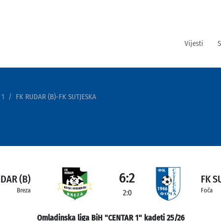
Vijesti
S
 1
FK RUDAR (B)-FK SUTJESKA
6:2
DAR (B)
FK S
Breza
Foča
2:0
Omladinska liga BiH "CENTAR 1" kadeti 25/26