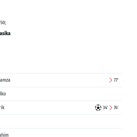
50;
Jasika
Hamza
77'
lko
rik
34'
74'
rahim