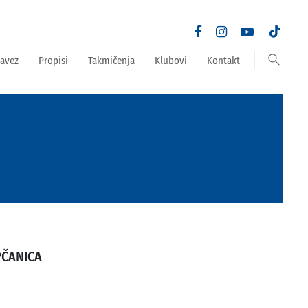
search
avez
Propisi
Takmičenja
Klubovi
Kontakt
PČANICA