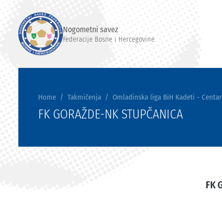
Nogometni savez
Federacije Bosne i Hercegovine
Home
Takmičenja
Omladinska liga BiH Kadeti - Centar
FK GORAŽDE-NK STUPČANICA
FK 