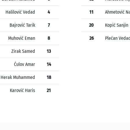
Halilović Vedad
4
11
Ahmetović Na
Bajrović Tarik
7
20
Kopić Sanjin
Muhović Eman
8
26
Plećan Veda
Zirak Samed
13
Ćulov Amar
14
Herak Muhammed
18
Karović Haris
21