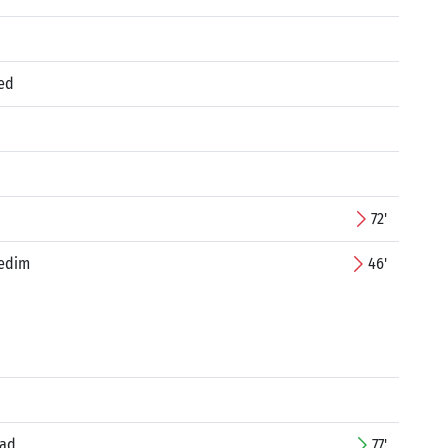
ed
72'
edim
46'
jad
77'