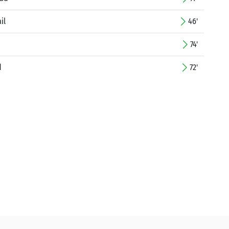
il
46'
74'
d
72'