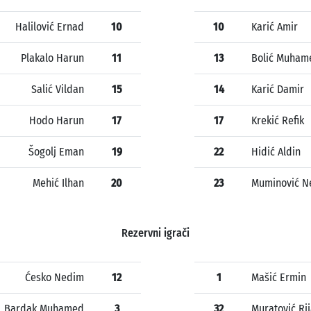
Halilović Ernad
10
10
Karić Amir
Plakalo Harun
11
13
Bolić Muham
Salić Vildan
15
14
Karić Damir
Hodo Harun
17
17
Krekić Refik
Šogolj Eman
19
22
Hidić Aldin
Mehić Ilhan
20
23
Muminović N
Rezervni igrači
Ćesko Nedim
12
1
Mašić Ermin
Bardak Muhamed
3
32
Muratović Ri