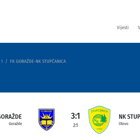
Vijesti
S
 1
FK GORAŽDE-NK STUPČANICA
3:1
GORAŽDE
NK STU
Goražde
Olovo
2:1