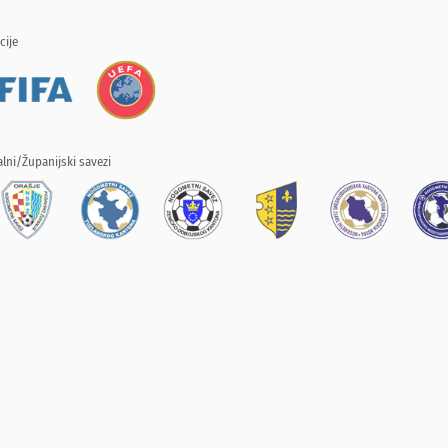
cije
lni/Županijski savezi