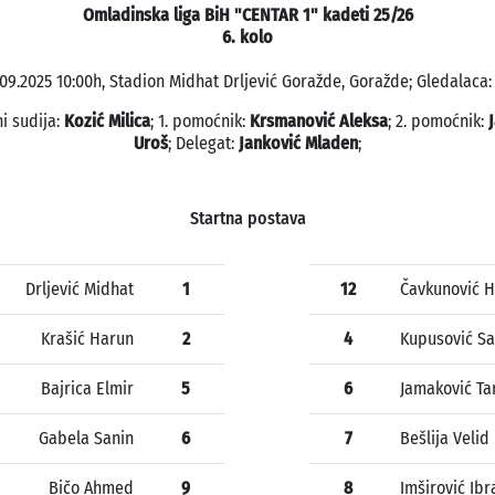
Omladinska liga BiH "CENTAR 1" kadeti 25/26
6. kolo
.09.2025 10:00h, Stadion Midhat Drljević Goražde, Goražde; Gledalaca: 
i sudija:
Kozić Milica
; 1. pomoćnik:
Krsmanović Aleksa
; 2. pomoćnik:
Uroš
; Delegat:
Janković Mladen
;
Startna postava
Drljević Midhat
1
12
Čavkunović 
Krašić Harun
2
4
Kupusović Sa
Bajrica Elmir
5
6
Jamaković Ta
Gabela Sanin
6
7
Bešlija Velid
Bičo Ahmed
9
8
Imširović Ib