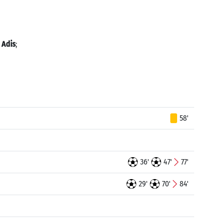
 Adis
;
58'
36'
47'
77'
29'
70'
84'