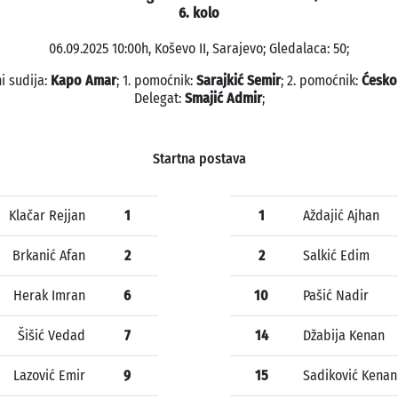
6. kolo
06.09.2025 10:00h, Koševo II, Sarajevo; Gledalaca: 50;
i sudija:
Kapo Amar
; 1. pomoćnik:
Sarajkić Semir
; 2. pomoćnik:
Ćesko
Delegat:
Smajić Admir
;
Startna postava
Klačar Rejjan
1
1
Aždajić Ajhan
Brkanić Afan
2
2
Salkić Edim
Herak Imran
6
10
Pašić Nadir
Šišić Vedad
7
14
Džabija Kenan
Lazović Emir
9
15
Sadiković Kenan