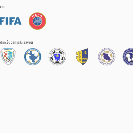
cije
lni/Županijski savezi