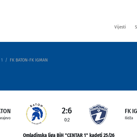
Vijesti
S
 1
FK BATON-FK IGMAN
2:6
ATON
FK I
arajevo
Ilidža
0:2
Omladinska liga BiH "CENTAR 1" kadeti 25/26