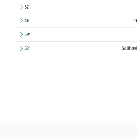
52'
46'
D
59'
52'
Saliho