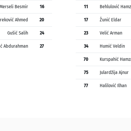
Merseli Besmir
16
11
Behlulović Ham
reković Ahmed
20
17
Žunić Eldar
Gušić Salih
24
23
Velić Arman
vić Abdurahman
27
34
Humić Veldin
70
Kurspahić Hamz
75
Julardžija Ajnur
77
Halilović Ilhan