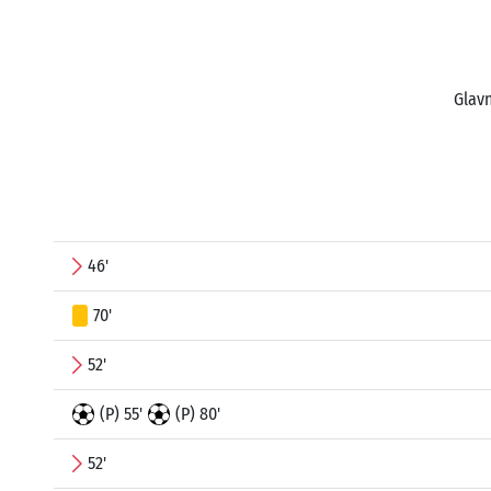
Glavn
46'
70'
52'
(P) 55'
(P) 80'
52'