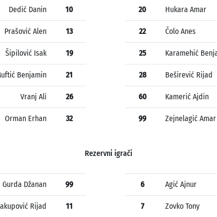
Dedić Danin
10
20
Hukara Amar
Prašović Alen
13
22
Čolo Anes
Šipilović Isak
19
25
Karamehić Benj
uftić Benjamin
21
28
Beširević Rijad
Vranj Ali
26
60
Kamerić Ajdin
Orman Erhan
32
99
Zejnelagić Amar
Rezervni igrači
Gurda Džanan
99
6
Agić Ajnur
Jakupović Rijad
11
7
Zovko Tony