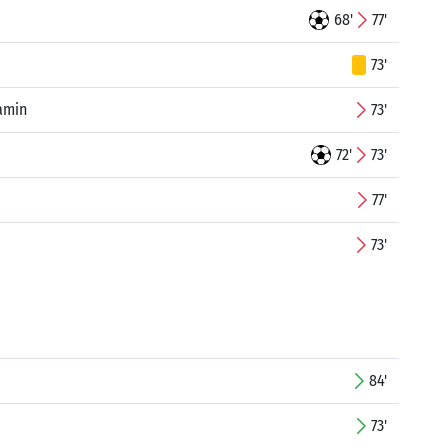
68'
77'
73'
amin
73'
72'
73'
77'
73'
84'
73'