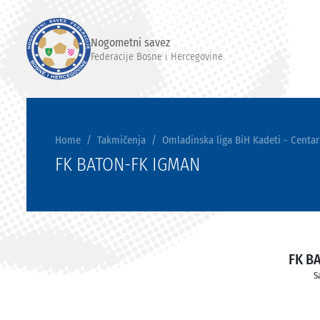
Nogometni savez
Federacije Bosne i Hercegovine
Home
Takmičenja
Omladinska liga BiH Kadeti - Centar
FK BATON-FK IGMAN
FK B
S