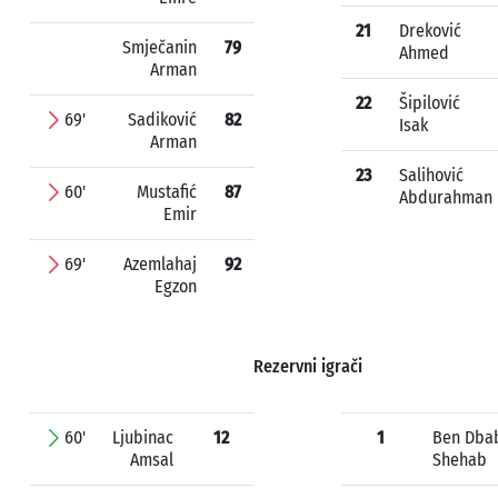
21
Dreković
Smječanin
79
Ahmed
Arman
22
Šipilović
69'
Sadiković
82
Isak
Arman
23
Salihović
60'
Mustafić
87
Abdurahman
Emir
69'
Azemlahaj
92
Egzon
Rezervni igrači
60'
Ljubinac
12
1
Ben Dba
Amsal
Shehab