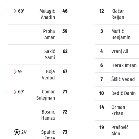
60'
Mulagić
46
12
Klačar
Anadin
Rejjan
Proha
59
3
Muftić
Amar
Benjamin
Sakić
62
4
Vranj Ali
Sami
6
Herak Imran
55'
Boja
67
Vedad
7
Šišić Vedad
69'
Čomor
71
10
Dedić Danin
Sulejman
14
Orman
Bosnić
72
Erhan
Hamza
19
Prašović
24'
Spahić
73
Alen
Emre