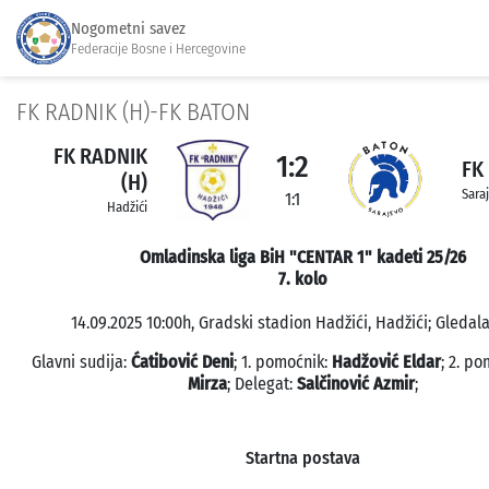
Nogometni savez
Federacije Bosne i Hercegovine
FK RADNIK (H)-FK BATON
FK RADNIK
1:2
FK
(H)
Sara
1:1
Hadžići
Omladinska liga BiH "CENTAR 1" kadeti 25/26
7. kolo
14.09.2025 10:00h, Gradski stadion Hadžići, Hadžići; Gledala
Glavni sudija:
Ćatibović Deni
; 1. pomoćnik:
Hadžović Eldar
; 2. p
Mirza
; Delegat:
Salčinović Azmir
;
Startna postava