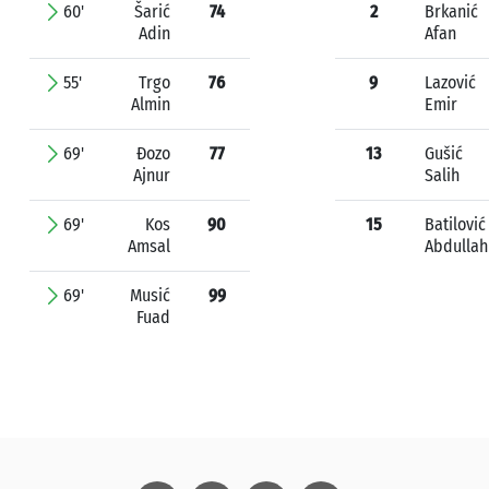
60'
Šarić
74
2
Brkanić
Adin
Afan
55'
Trgo
76
9
Lazović
Almin
Emir
69'
Đozo
77
13
Gušić
Ajnur
Salih
69'
Kos
90
15
Batilović
Amsal
Abdullah
69'
Musić
99
Fuad