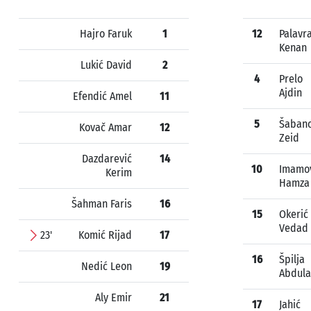
Hajro Faruk
1
12
Palavr
Kenan
Lukić David
2
4
Prelo
Ajdin
Efendić Amel
11
5
Šabano
Kovač Amar
12
Zeid
Dazdarević
14
10
Imamo
Kerim
Hamza
Šahman Faris
16
15
Okerić
Vedad
23'
Komić Rijad
17
16
Špilja
Nedić Leon
19
Abdul
Aly Emir
21
17
Jahić