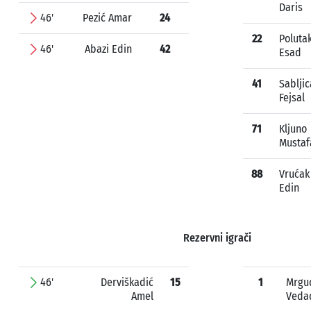
Daris
46'
Pezić Amar
24
22
Poluta
46'
Abazi Edin
42
Esad
41
Sabljic
Fejsal
71
Kljuno
Mustaf
88
Vrućak
Edin
Rezervni igrači
46'
Derviškadić
15
1
Mrgu
Amel
Veda