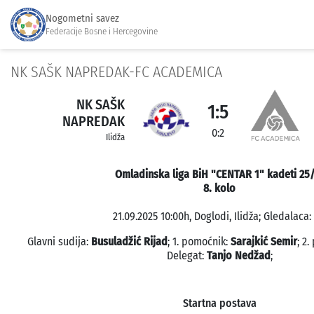
Nogometni savez
Federacije Bosne i Hercegovine
NK SAŠK NAPREDAK-FC ACADEMICA
NK SAŠK
1:5
NAPREDAK
0:2
Ilidža
Omladinska liga BiH "CENTAR 1" kadeti 25
8. kolo
21.09.2025 10:00h, Doglodi, Ilidža; Gledalaca: 
Glavni sudija:
Busuladžić Rijad
; 1. pomoćnik:
Sarajkić Semir
; 2
Delegat:
Tanjo Nedžad
;
Startna postava