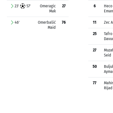
23'
57'
Omeragic
27
6
Heco
Mak
Eman
46'
Omerbašić
76
11
Zec A
Maid
25
Tafro
Davu
27
Muzaf
Seid
50
Bulju
Ayma
77
Mahi
Rijad