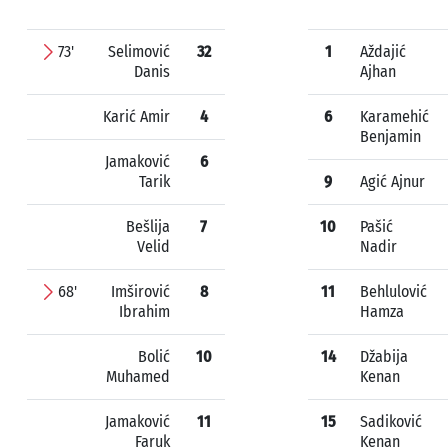
73'
Selimović
32
1
Aždajić
Danis
Ajhan
Karić Amir
4
6
Karamehić
Benjamin
Jamaković
6
Tarik
9
Agić Ajnur
Bešlija
7
10
Pašić
Velid
Nadir
68'
Imširović
8
11
Behlulović
Ibrahim
Hamza
Bolić
10
14
Džabija
Muhamed
Kenan
Jamaković
11
15
Sadiković
Faruk
Kenan