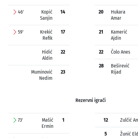
46'
Kopić
14
20
Hukara
Sanjin
Amar
59'
Krekić
17
21
Kamerić
Refik
Ajdin
Hidić
22
22
Čolo Anes
Aldin
28
Beširević
Muminović
23
Rijad
Nedim
Rezervni igrači
73'
Mašić
1
12
Zulčić A
Ermin
5
Žunić El