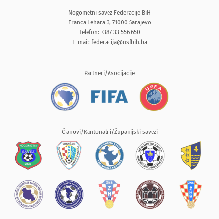
Nogometni savez Federacije BiH
Franca Lehara 3, 71000 Sarajevo
Telefon: +387 33 556 650
E-mail:
federacija@nsfbih.ba
Partneri/Asocijacije
Članovi/Kantonalni/Županijski savezi