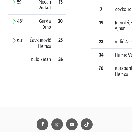
59'
Plećan
13
Vedad
7
Zovko To
46'
Gurda
20
19
Julardžij
Dino
Ajnur
68'
Čavkunović
25
23
Velić Ar
Hamza
34
Humić Ve
Kulo Eman
26
70
Kurspahi
Hamza