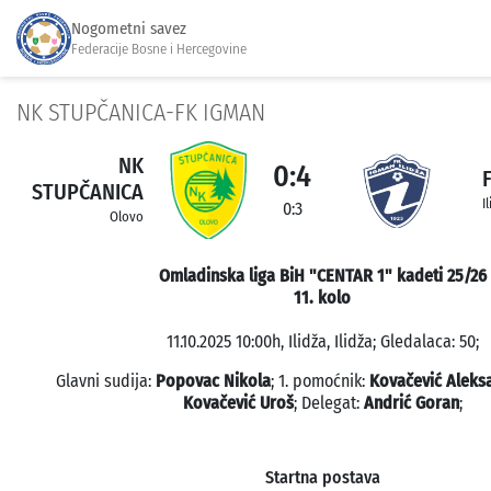
Nogometni savez
Federacije Bosne i Hercegovine
NK STUPČANICA-FK IGMAN
NK
0:4
STUPČANICA
I
0:3
Olovo
Omladinska liga BiH "CENTAR 1" kadeti 25/26
11. kolo
11.10.2025 10:00h, Ilidža, Ilidža; Gledalaca: 50;
Glavni sudija:
Popovac Nikola
; 1. pomoćnik:
Kovačević Aleks
Kovačević Uroš
; Delegat:
Andrić Goran
;
Startna postava