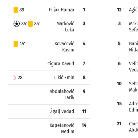
89'
Frljak Hamza
1
12
Agić
84'
85'
Marković
3
3
Mrku
Luka
Sefe
45'
Kovačević
4
5
Bab
Kasim
Nida
Cigura Davud
7
6
Veli
Ved
28'
Likić Emin
8
10
Šeho
Mak
Abdulahović
9
Tarik
15
Adro
Edin
Žgalj Vedad
11
21
Čau
Kapetanović
14
Abd
Nedim