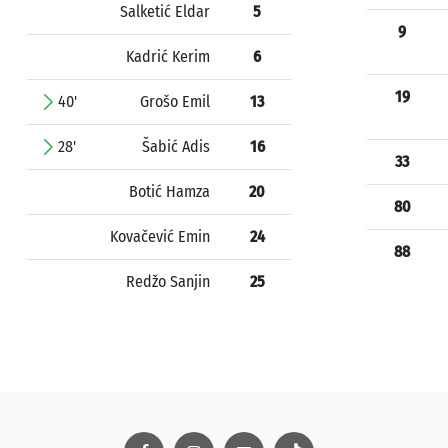
Salketić Eldar
5
9
Kadrić Kerim
6
19
40'
Grošo Emil
13
28'
Šabić Adis
16
33
Botić Hamza
20
80
Kovačević Emin
24
88
Redžo Sanjin
25