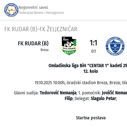
Nogometni savez
Federacije Bosne i Hercegovine
FK RUDAR (B)-FK ŽELJEZNIČAR
1:1
FK RUDAR (B)
Breza
0:1
Omladinska liga BiH "CENTAR 1" kadeti 2
12. kolo
19.10.2025 10:00h, Gradski stadion Breza, Breza; Gl
Glavni sudija:
Todorović Nemanja
; 1. pomoćnik:
Jovičić Nema
Filip
; Delegat:
Slagalo Petar
;
Startna postava