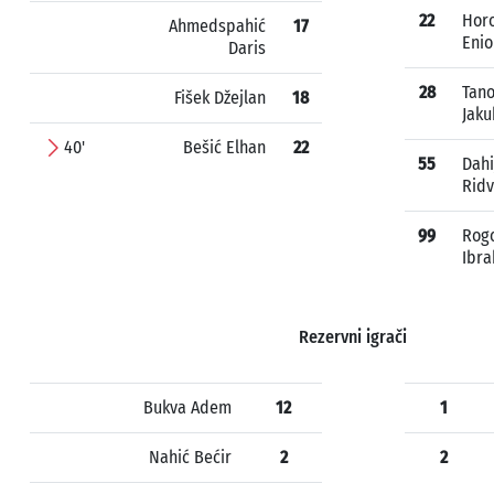
22
Horo
Ahmedspahić
17
Enio
Daris
28
Tano
Fišek Džejlan
18
Jaku
40'
Bešić Elhan
22
55
Dahi
Rid
99
Rog
Ibr
Rezervni igrači
Bukva Adem
12
1
Nahić Bećir
2
2