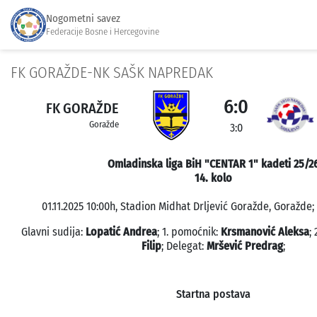
Nogometni savez
Federacije Bosne i Hercegovine
FK GORAŽDE-NK SAŠK NAPREDAK
6:0
FK GORAŽDE
Goražde
3:0
Omladinska liga BiH "CENTAR 1" kadeti 25/2
14. kolo
01.11.2025 10:00h, Stadion Midhat Drljević Goražde, Goražde;
Glavni sudija:
Lopatić Andrea
; 1. pomoćnik:
Krsmanović Aleksa
;
Filip
; Delegat:
Mršević Predrag
;
Startna postava