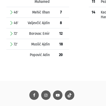
Muhamed
11
Pez
46'
Mehić Ilhan
7
14
Kad
Ha
46'
Valjevčić Ajdin
8
72'
Borovac Emir
12
72'
Muslić Ajdin
18
Popović Adin
20