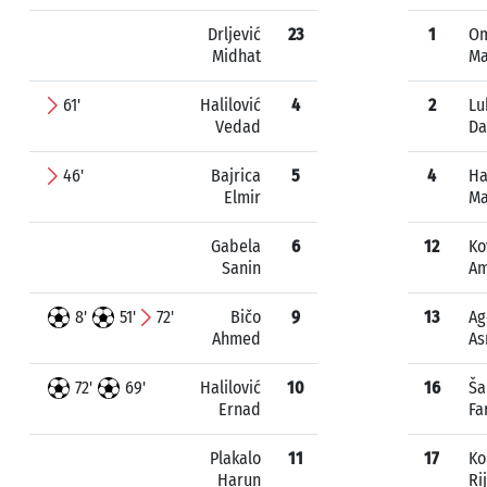
Drljević
23
1
Om
Midhat
Ma
61'
Halilović
4
2
Lu
Vedad
Da
46'
Bajrica
5
4
Ha
Elmir
M
Gabela
6
12
Ko
Sanin
Am
8'
51'
72'
Bičo
9
13
Ag
Ahmed
As
72'
69'
Halilović
10
16
Š
Ernad
Fa
Plakalo
11
17
Ko
Harun
Ri