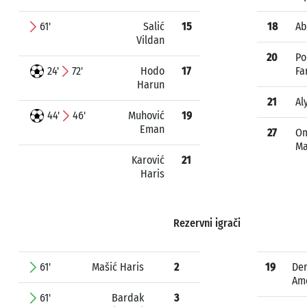
61'
Salić
15
18
Ab
Vildan
20
Po
24'
72'
Hodo
17
Fa
Harun
21
Al
44'
46'
Muhović
19
Eman
27
Om
M
Karović
21
Haris
Rezervni igrači
61'
Mašić Haris
2
19
Der
Am
61'
Bardak
3