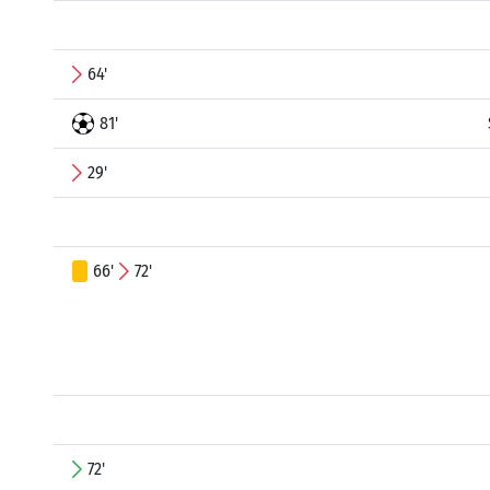
64'
81'
29'
66'
72'
72'