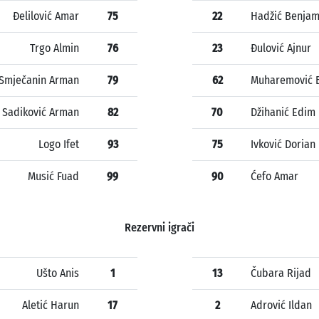
Đelilović Amar
75
22
Hadžić Benjam
Trgo Almin
76
23
Đulović Ajnur
Smječanin Arman
79
62
Muharemović 
Sadiković Arman
82
70
Džihanić Edim
Logo Ifet
93
75
Ivković Dorian
Musić Fuad
99
90
Ćefo Amar
Rezervni igrači
Ušto Anis
1
13
Čubara Rijad
Aletić Harun
17
2
Adrović Ildan