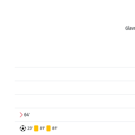
Glav
64'
23'
81'
81'