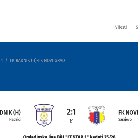
Vijesti
S
 1
FK RADNIK (H)-FK NOVI GRAD
2:1
DNIK (H)
FK NOV
Hadžići
Sarajevo
1:1
Omladinska liga BiH "CENTAR 1" kadeti 25/26