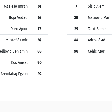
Masleša Imran
61
7
Šišić Alem
Boja Vedad
67
20
Matijević Mari
Đozo Ajnur
77
29
Tarić Semir
Mustafić Emir
87
44
Adrović Adi
elilović Benjamin
88
98
Ćehić Azar
Kos Amsal
90
Azemlahaj Egzon
92