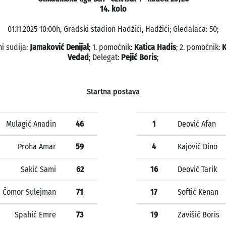
14. kolo
01.11.2025 10:00h, Gradski stadion Hadžići, Hadžići; Gledalaca: 50;
ni sudija:
Jamaković Denijal
; 1. pomoćnik:
Katica Hadis
; 2. pomoćnik:
K
Vedad
; Delegat:
Pejić Boris
;
Startna postava
Mulagić Anadin
46
1
Deović Afan
Proha Amar
59
4
Kajović Dino
Sakić Sami
62
16
Deović Tarik
Čomor Sulejman
71
17
Softić Kenan
Spahić Emre
73
19
Zavišić Boris