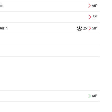
in
46'
52'
Berin
25'
58'
46'