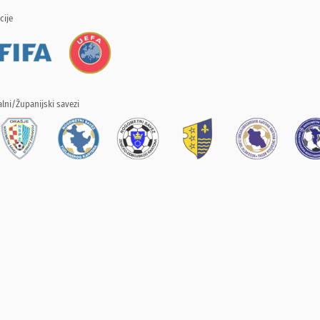
cije
lni/Županijski savezi