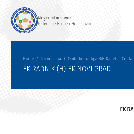
Nogometni savez
Federacije Bosne i Hercegovine
Home
Takmičenja
Omladinska liga BiH Kadeti - Centar
FK RADNIK (H)-FK NOVI GRAD
FK RA