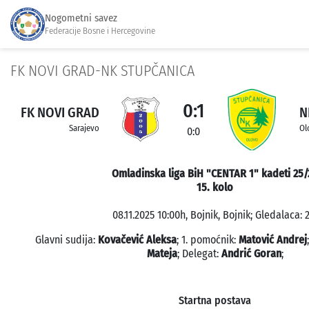
Nogometni savez
Federacije Bosne i Hercegovine
FK NOVI GRAD-NK STUPČANICA
0:1
FK NOVI GRAD
N
Sarajevo
Ol
0:0
Omladinska liga BiH "CENTAR 1" kadeti 25/
15. kolo
08.11.2025 10:00h, Bojnik, Bojnik; Gledalaca: 2
Glavni sudija:
Kovačević Aleksa
; 1. pomoćnik:
Matović Andrej
Mateja
; Delegat:
Andrić Goran
;
Startna postava