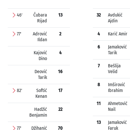
46'
Čubara
13
32
Avdukić
Rijad
Ajdin
77'
Adrović
2
4
Karić Amir
Ildan
6
Jamaković
Kajović
4
Tarik
Dino
7
Bešlija
Deović
16
Velid
Tarik
8
Imširović
82'
Softić
17
Ibrahim
Kenan
11
Ahmetović
Hadžić
22
Nail
Benjamin
13
Jamaković
77'
Džihanić
70
Faruk