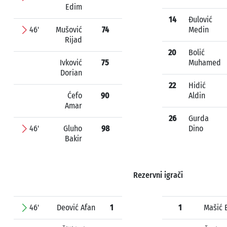
Edim
14
Đulović
46'
Mušović
74
Medin
Rijad
20
Bolić
Ivković
75
Muhamed
Dorian
22
Hidić
Ćefo
90
Aldin
Amar
26
Gurda
46'
Gluho
98
Dino
Bakir
Rezervni igrači
46'
Deović Afan
1
1
Mašić 