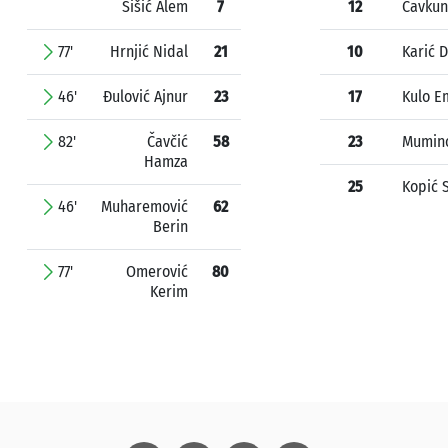
Šišić Alem
7
12
Čavkun
77'
Hrnjić Nidal
21
10
Karić 
46'
Đulović Ajnur
23
17
Kulo E
82'
Čavčić
58
23
Mumin
Hamza
25
Kopić 
46'
Muharemović
62
Berin
77'
Omerović
80
Kerim