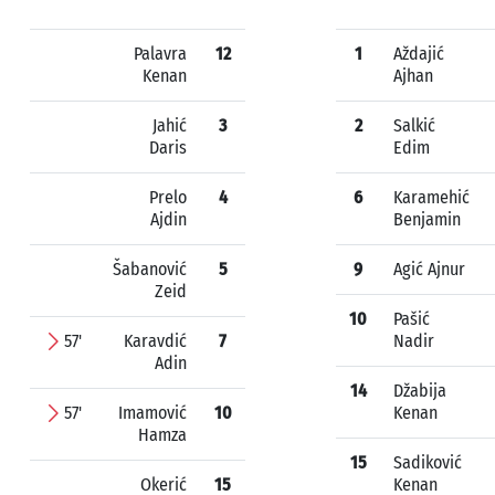
Palavra
12
1
Aždajić
Kenan
Ajhan
Jahić
3
2
Salkić
Daris
Edim
Prelo
4
6
Karamehić
Ajdin
Benjamin
Šabanović
5
9
Agić Ajnur
Zeid
10
Pašić
57'
Karavdić
7
Nadir
Adin
14
Džabija
57'
Imamović
10
Kenan
Hamza
15
Sadiković
Okerić
15
Kenan