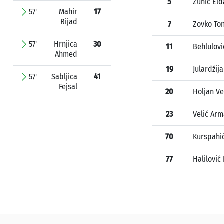
5
Žunić Eld
57'
Mahir
17
Rijad
7
Zovko To
57'
Hrnjica
30
11
Behlulov
Ahmed
19
Julardžija
57'
Sabljica
41
Fejsal
20
Holjan V
23
Velić Ar
70
Kurspahi
77
Halilović 