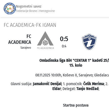
Nogometni savez
Federacije Bosne i Hercegovine
FC ACADEMICA-FK IGMAN
FC
0:5
ACADEMICA
0:4
Sarajevo
Omladinska liga BiH "CENTAR 1" kadeti 25/
15. kolo
08.11.2025 10:00h, Koševo II, Sarajevo; Gledalaca
Glavni sudija:
Jamaković Denijal
; 1. pomoćnik:
Čelik Merima
; 2
Eldar
; Delegat:
Tanjo Nedžad
;
Startna postava