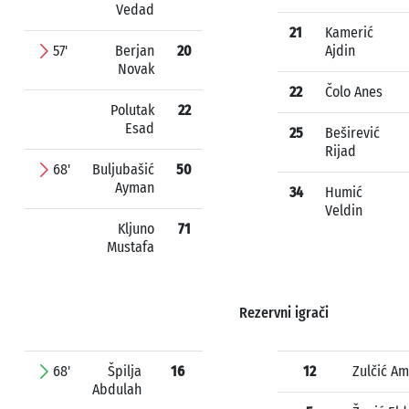
Vedad
21
Kamerić
57'
Berjan
20
Ajdin
Novak
22
Čolo Anes
Polutak
22
Esad
25
Beširević
Rijad
68'
Buljubašić
50
Ayman
34
Humić
Veldin
Kljuno
71
Mustafa
Rezervni igrači
68'
Špilja
16
12
Zulčić A
Abdulah