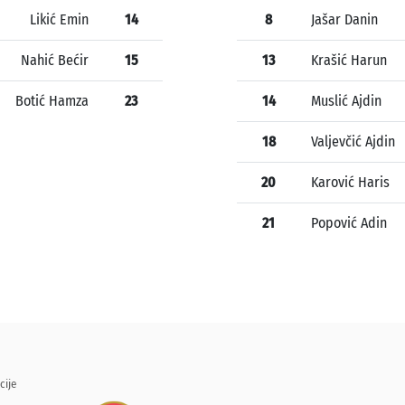
Likić Emin
14
8
Jašar Danin
Nahić Bećir
15
13
Krašić Harun
Botić Hamza
23
14
Muslić Ajdin
18
Valjevčić Ajdin
20
Karović Haris
21
Popović Adin
cije