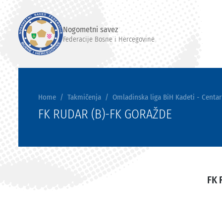
Nogometni savez
Federacije Bosne i Hercegovine
Home
Takmičenja
Omladinska liga BiH Kadeti - Centar
FK RUDAR (B)-FK GORAŽDE
FK 