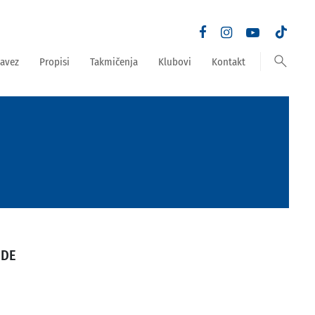
search
avez
Propisi
Takmičenja
Klubovi
Kontakt
ŽDE