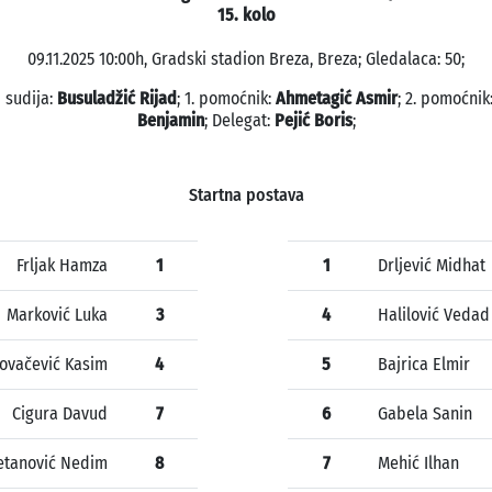
15. kolo
09.11.2025 10:00h, Gradski stadion Breza, Breza; Gledalaca: 50;
 sudija:
Busuladžić Rijad
; 1. pomoćnik:
Ahmetagić Asmir
; 2. pomoćnik
Benjamin
; Delegat:
Pejić Boris
;
Startna postava
Frljak Hamza
1
1
Drljević Midhat
Marković Luka
3
4
Halilović Vedad
ovačević Kasim
4
5
Bajrica Elmir
Cigura Davud
7
6
Gabela Sanin
etanović Nedim
8
7
Mehić Ilhan