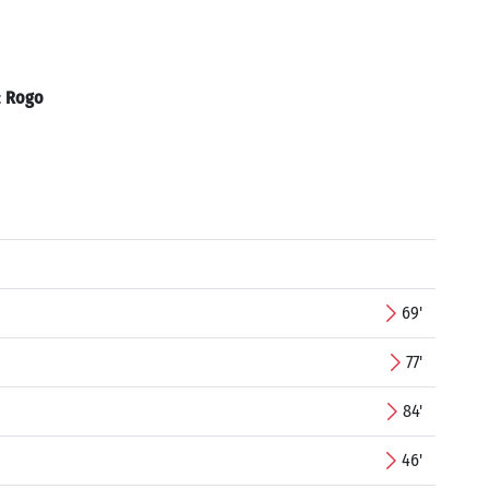
:
Rogo
69'
77'
84'
46'