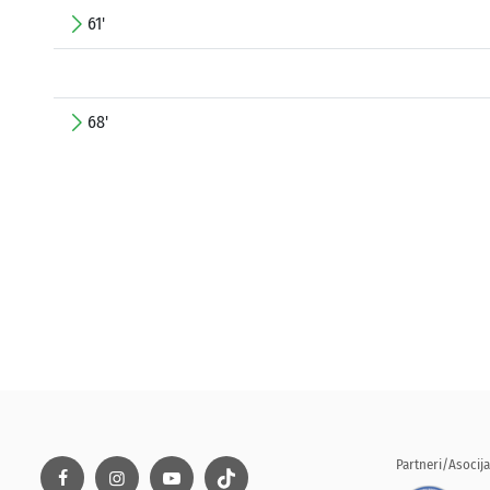
61'
68'
Partneri/Asocija