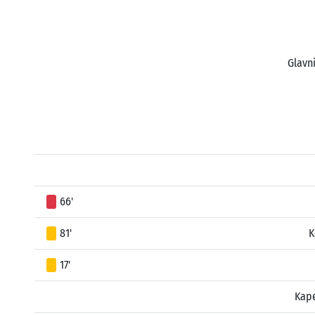
Glavni
66'
81'
K
17'
Kap