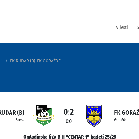
Vijesti
S
 1
FK RUDAR (B)-FK GORAŽDE
0:2
RUDAR (B)
FK GORA
Breza
Goražde
0:0
Omladinska liga BiH "CENTAR 1" kadeti 25/26