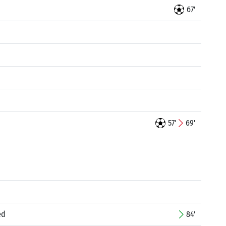
67'
57'
69'
ed
84'