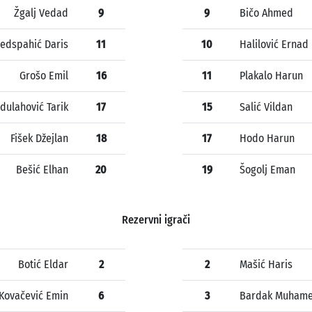
Žgalj Vedad
9
9
Bičo Ahmed
edspahić Daris
11
10
Halilović Ernad
Grošo Emil
16
11
Plakalo Harun
dulahović Tarik
17
15
Salić Vildan
Fišek Džejlan
18
17
Hodo Harun
Bešić Elhan
20
19
Šogolj Eman
Rezervni igrači
Botić Eldar
2
2
Mašić Haris
Kovačević Emin
6
3
Bardak Muham