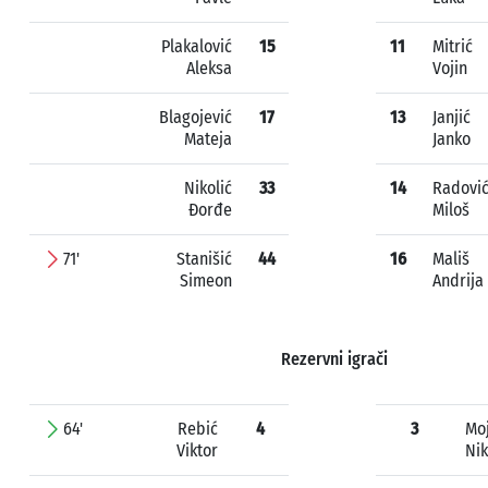
Plakalović
15
11
Mitrić
Aleksa
Vojin
Blagojević
17
13
Janjić
Mateja
Janko
Nikolić
33
14
Radovi
Đorđe
Miloš
71'
Stanišić
44
16
Mališ
Simeon
Andrija
Rezervni igrači
64'
Rebić
4
3
Moj
Viktor
Nik