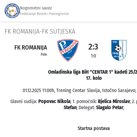
Nogometni savez
Federacije Bosne i Hercegovine
FK ROMANIJA-FK SUTJESKA
2:3
FK ROMANIJA
Pale
1:0
Omladinska liga BiH "CENTAR 1" kadeti 25/
17. kolo
01.12.2025 11:00h, Trening Centar Slavija, Istočno Sarajevo;
Glavni sudija:
Popovac Nikola
; 1. pomoćnik:
Bjelica Miroslav
; 2
Stefan
; Delegat:
Slagalo Petar
;
Startna postava