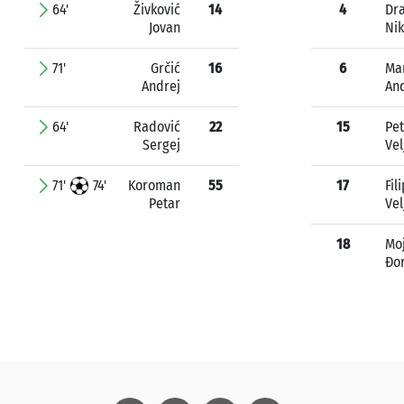
64'
Živković
14
4
Dra
Jovan
Nik
71'
Grčić
16
6
Ma
Andrej
An
64'
Radović
22
15
Pet
Sergej
Vel
71'
74'
Koroman
55
17
Fil
Petar
Vel
18
Moj
Đo