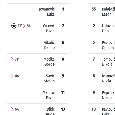
Jovanović
1
55
Kalajdž
Luka
Lazar
13'
64'
Cicović
2
2
Lalovac
Pavle
Filip
Nikolić
6
5
Pavlovi
Danilo
Ognjen
71'
Motika
8
7
Tomovi
Đorđe
Nikola
64'
Savić
9
8
Ivanovi
Stefan
Nikša
Maletić
11
9
Paprica
Pavle
Nikola
64'
Dikić
13
10
Pavlovi
Pavle
Luka