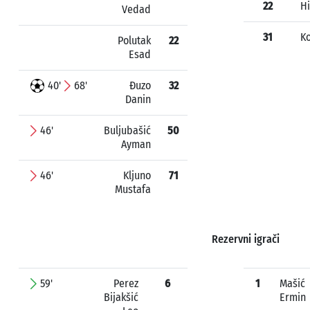
22
Hi
Vedad
31
Ko
Polutak
22
Esad
40'
68'
Đuzo
32
Danin
46'
Buljubašić
50
Ayman
46'
Kljuno
71
Mustafa
Rezervni igrači
59'
Perez
6
1
Mašić
Bijakšić
Ermin