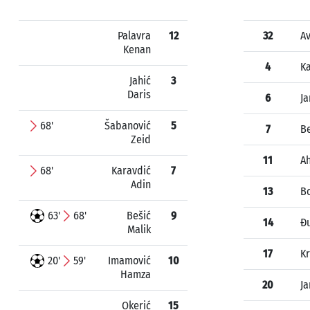
Palavra
12
32
Av
Kenan
4
Ka
Jahić
3
Daris
6
Ja
68'
Šabanović
5
7
Be
Zeid
11
Ah
68'
Karavdić
7
Adin
13
B
63'
68'
Bešić
9
14
Đu
Malik
17
Kr
20'
59'
Imamović
10
Hamza
20
Ja
Okerić
15