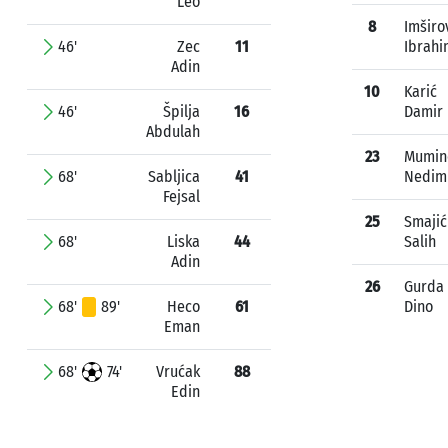
Leo
8
Imširo
46'
Zec
11
Ibrahi
Adin
10
Karić
46'
Špilja
16
Damir
Abdulah
23
Mumin
68'
Sabljica
41
Nedim
Fejsal
25
Smajić
68'
Liska
44
Salih
Adin
26
Gurda
68'
89'
Heco
61
Dino
Eman
68'
74'
Vrućak
88
Edin