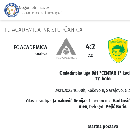
Nogometni savez
Federacije Bosne i Hercegovine
FC ACADEMICA-NK STUPČANICA
4:2
FC ACADEMICA
Sarajevo
2:0
Omladinska liga BiH "CENTAR 1" kad
17. kolo
29.11.2025 10:00h, Koševo II, Sarajevo; Gl
Glavni sudija:
Jamaković Denijal
; 1. pomoćnik:
Hadžović
Alen
; Delegat:
Pejić Boris
;
Startna postava