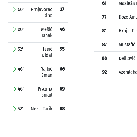
61
Masleša 
60'
Prnjavorac
37
Dino
77
Đozo Ajn
60'
Mešić
46
81
Hrnjić El
Ishak
87
Mustafić
52'
Hasić
55
Nidal
88
Đelilović
46'
Rajkić
66
92
Azemlaha
Eman
46'
Prazina
69
Ismail
52'
Nezić Tarik
88