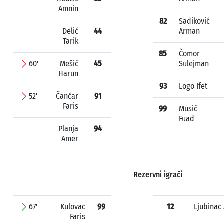
Amnin
82
Sadiković
Delić
44
Arman
Tarik
85
Čomor
60'
Mešić
45
Sulejman
Harun
93
Logo Ifet
52'
Čančar
91
Faris
99
Musić
Fuad
Planja
94
Amer
Rezervni igrači
67'
Kulovac
99
12
Ljubinac
Faris