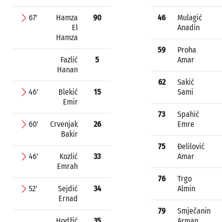
67'
Hamza
90
46
Mulagić
El
Anadin
Hamza
59
Proha
Fazlić
5
Amar
Hanan
62
Sakić
46'
Blekić
15
Sami
Emir
73
Spahić
60'
Crvenjak
26
Emre
Bakir
75
Đelilović
46'
Kozlić
33
Amar
Emrah
76
Trgo
52'
Sejdić
34
Almin
Ernad
79
Smječanin
Hodžić
35
Arman