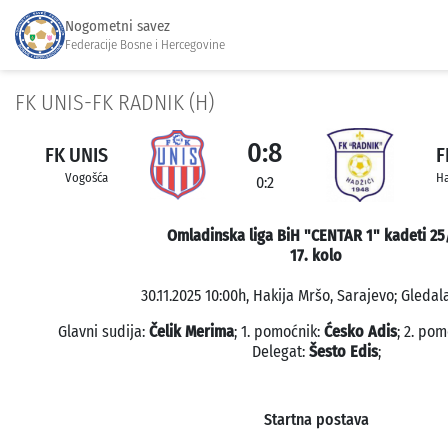
Nogometni savez
Federacije Bosne i Hercegovine
FK UNIS-FK RADNIK (H)
0:8
FK UNIS
F
Vogošća
Ha
0:2
Omladinska liga BiH "CENTAR 1" kadeti 25
17. kolo
30.11.2025 10:00h, Hakija Mršo, Sarajevo; Gledala
Glavni sudija:
Čelik Merima
; 1. pomoćnik:
Ćesko Adis
; 2. po
Delegat:
Šesto Edis
;
Startna postava