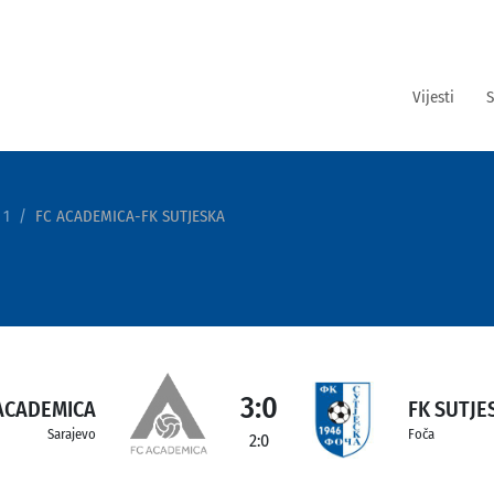
Vijesti
S
 1
FC ACADEMICA-FK SUTJESKA
3:0
ACADEMICA
FK SUTJE
Sarajevo
Foča
2:0