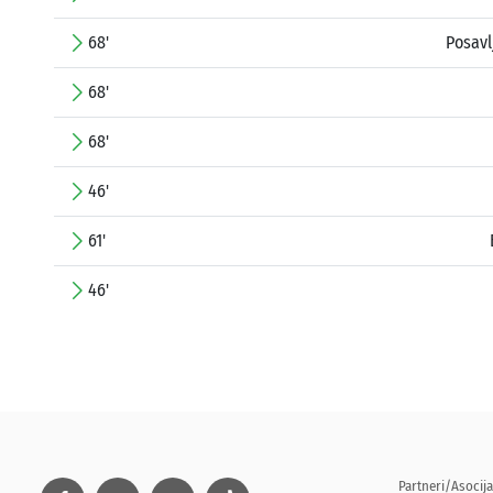
68'
Posav
68'
68'
46'
61'
46'
Partneri/Asocija