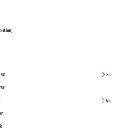
o Alen
;
đan
82'
zar
e
68'
en
k