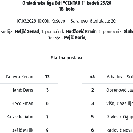
Omladinska liga BiH "CENTAR 1" kadeti 25/26
18. kolo
07.03.2026 10:00h, Koševo II, Sarajevo; Gledalaca: 20;
 sudija:
Heljić Senad
; 1. pomoćnik:
Hadžović Ermin
; 2. pomoćnik:
Gluh
Delegat:
Pejić Boris
;
Startna postava
Palavra Kenan
12
44
Mihajlović Sr
Jahić Daris
3
2
Obrenović La
Heco Eman
6
3
Višnjić Vasilij
Karavdić Adin
7
5
Pavlović Ognj
Bešić Malik
9
6
Radović Nova