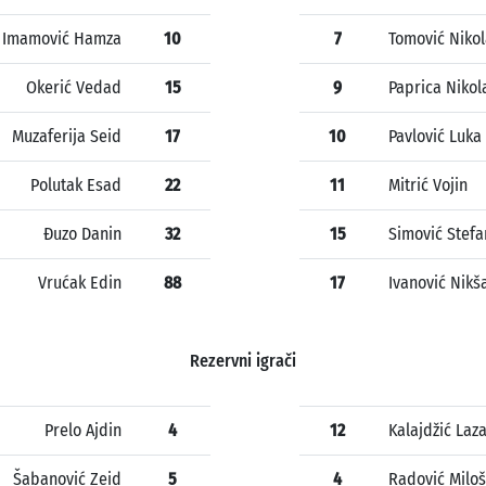
Imamović Hamza
10
7
Tomović Niko
Okerić Vedad
15
9
Paprica Nikol
Muzaferija Seid
17
10
Pavlović Luka
Polutak Esad
22
11
Mitrić Vojin
Đuzo Danin
32
15
Simović Stefa
Vrućak Edin
88
17
Ivanović Nikš
Rezervni igrači
Prelo Ajdin
4
12
Kalajdžić Laz
Šabanović Zeid
5
4
Radović Miloš