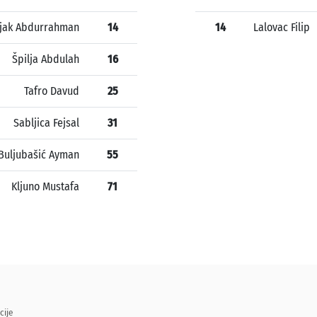
ljak Abdurrahman
14
14
Lalovac Filip
Špilja Abdulah
16
Tafro Davud
25
Sabljica Fejsal
31
Buljubašić Ayman
55
Kljuno Mustafa
71
cije