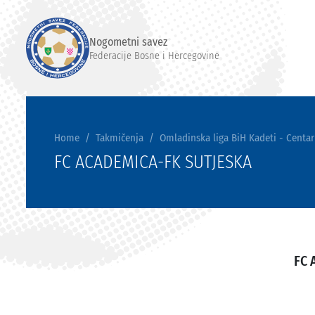
Nogometni savez
Federacije Bosne i Hercegovine
Home
Takmičenja
Omladinska liga BiH Kadeti - Centar
FC ACADEMICA-FK SUTJESKA
FC 