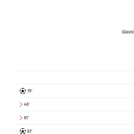
Glavni
19'
46'
61'
81'