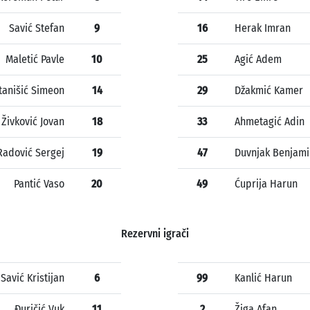
Savić Stefan
9
16
Herak Imran
Maletić Pavle
10
25
Agić Adem
tanišić Simeon
14
29
Džakmić Kamer
Živković Jovan
18
33
Ahmetagić Adin
Radović Sergej
19
47
Duvnjak Benjami
Pantić Vaso
20
49
Ćuprija Harun
Rezervni igrači
Savić Kristijan
6
99
Kanlić Harun
Đuričić Vuk
11
2
Žiga Afan