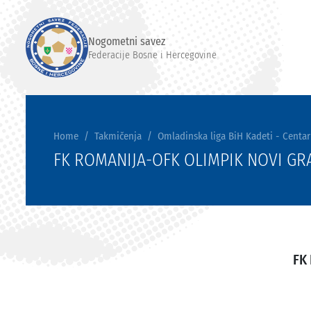
Nogometni savez
Federacije Bosne i Hercegovine
Home
Takmičenja
Omladinska liga BiH Kadeti - Centar
FK ROMANIJA-OFK OLIMPIK NOVI GR
FK