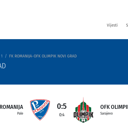
Vijesti
S
 1
FK ROMANIJA-OFK OLIMPIK NOVI GRAD
AD
0:5
 ROMANIJA
OFK OLIMPI
Pale
Sarajevo
0:4