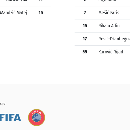
Mandžić Matej
15
7
Mešić Faris
15
Rikalo Adin
17
Resić-Džanbegov
55
Karović Rijad
cije