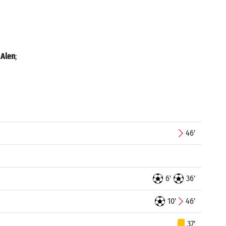
 Alen
;
46'
6'
36'
10'
46'
37'