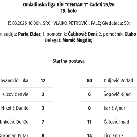
Omladinska liga BiH "CENTAR 1" kadeti 25/26
19. kolo
15.03.2026 10:00h, SRC "VLAJKO PETROVIĆ", PALE; Gledalaca: 50;
i sudija:
Parla Eldar
; 1. pomoćnik:
Ćatibović Deni
; 2. pomoćnik:
Gluho
Delegat:
Memić Mugdin
;
Startna postava
Jovanović Luka
12
80
Duljević Vedad
Cicović Pavle
2
6
Šopović Rijad
Nikolić Danilo
3
8
Karić Ajnur
Ninković Đorđe
7
11
Ćatović Imad
Koroman Petar
8
14
Tiro Emre