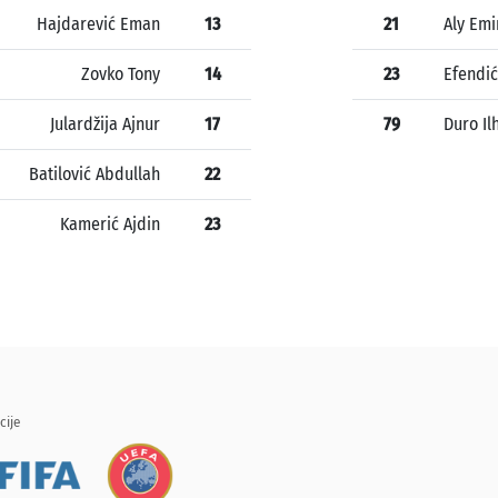
Hajdarević Eman
13
21
Aly Emi
Zovko Tony
14
23
Efendi
Julardžija Ajnur
17
79
Duro Il
Batilović Abdullah
22
Kamerić Ajdin
23
cije