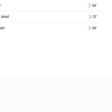
r
46'
ć Amel
23'
han
46'