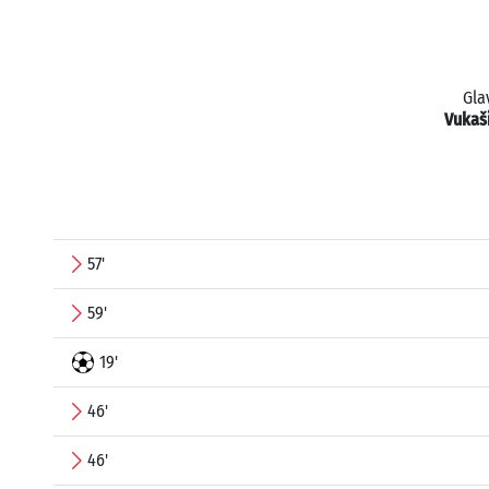
Gla
Vukaš
57'
59'
19'
46'
46'