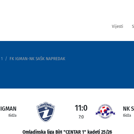
Vijesti
S
 1
FK IGMAN-NK SAŠK NAPREDAK
11:0
 IGMAN
NK 
Ilidža
Ilidža
7:0
Omladinska liga BiH "CENTAR 1" kadeti 25/26