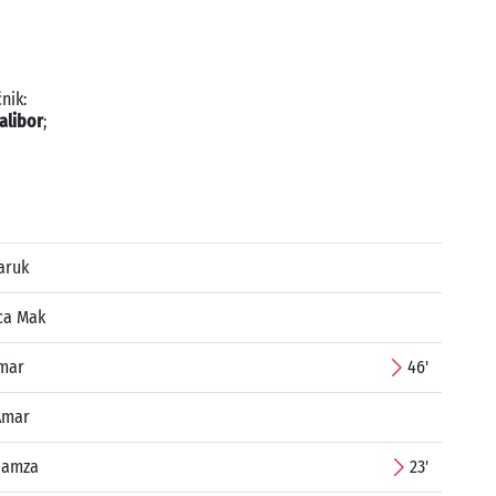
nik:
alibor
;
aruk
ca Mak
Amar
46'
Amar
Hamza
23'