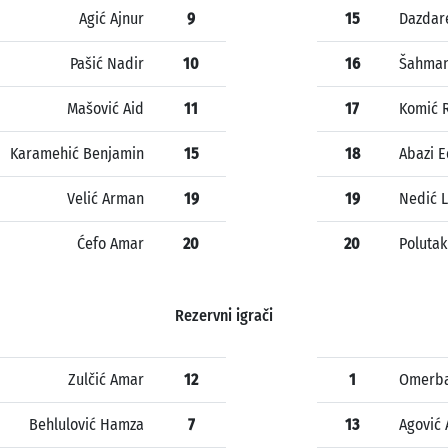
Agić Ajnur
9
15
Dazdar
Pašić Nadir
10
16
Šahman
Mašović Aid
11
17
Komić R
Karamehić Benjamin
15
18
Abazi E
Velić Arman
19
19
Nedić 
Ćefo Amar
20
20
Polutak
Rezervni igrači
Zulčić Amar
12
1
Omerba
Behlulović Hamza
7
13
Agović 