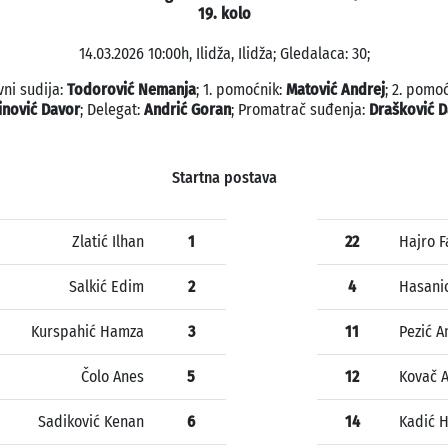
19. kolo
14.03.2026 10:00h, Ilidža, Ilidža; Gledalaca: 30;
vni sudija:
Todorović Nemanja
; 1. pomoćnik:
Matović Andrej
; 2. pomoć
inović Davor
; Delegat:
Andrić Goran
; Promatrač suđenja:
Drašković D
Startna postava
Zlatić Ilhan
1
22
Hajro F
Salkić Edim
2
4
Hasani
Kurspahić Hamza
3
11
Pezić 
Čolo Anes
5
12
Kovač 
Sadiković Kenan
6
14
Kadić 