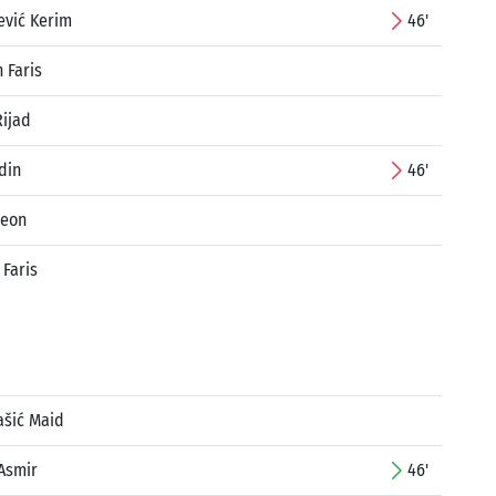
ević Kerim
46'
 Faris
ijad
din
46'
Leon
 Faris
šić Maid
Asmir
46'