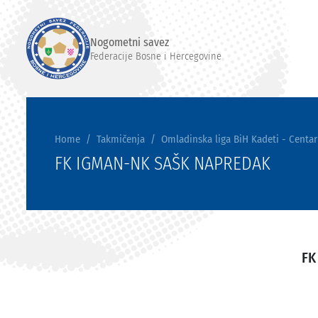
Nogometni savez
Federacije Bosne i Hercegovine
Home
Takmičenja
Omladinska liga BiH Kadeti - Centar
FK IGMAN-NK SAŠK NAPREDAK
FK