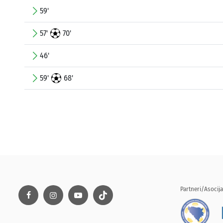
59'
57'
70'
46'
59'
68'
Partneri/Asocija