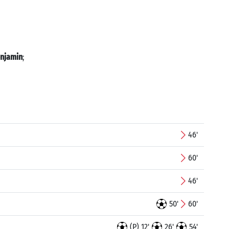
njamin
;
46'
60'
46'
50'
60'
(P) 12'
26'
54'