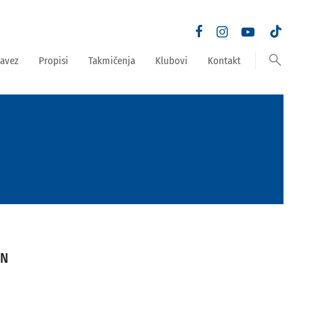
search
avez
Propisi
Takmičenja
Klubovi
Kontakt
ON