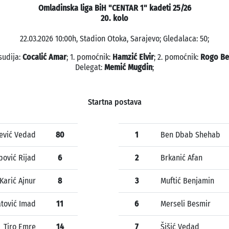
Omladinska liga BiH "CENTAR 1" kadeti 25/26
20. kolo
22.03.2026 10:00h, Stadion Otoka, Sarajevo; Gledalaca: 50;
sudija:
Cocalić Amar
; 1. pomoćnik:
Hamzić Elvir
; 2. pomoćnik:
Rogo Be
Delegat:
Memić Mugdin
;
Startna postava
jević Vedad
80
1
Ben Dbab Shehab
pović Rijad
6
2
Brkanić Afan
Karić Ajnur
8
3
Muftić Benjamin
tović Imad
11
6
Merseli Besmir
Tiro Emre
14
7
Šišić Vedad