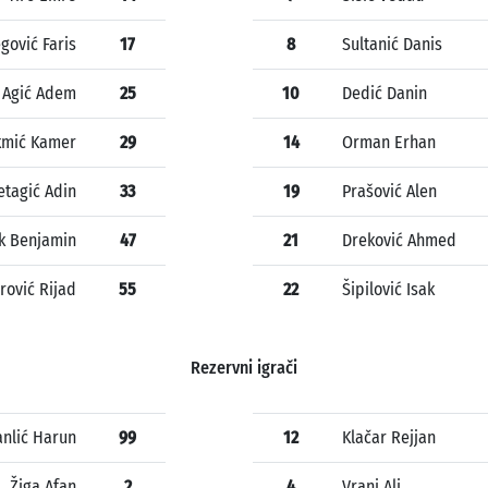
gović Faris
17
8
Sultanić Danis
Agić Adem
25
10
Dedić Danin
kmić Kamer
29
14
Orman Erhan
tagić Adin
33
19
Prašović Alen
k Benjamin
47
21
Dreković Ahmed
rović Rijad
55
22
Šipilović Isak
Rezervni igrači
anlić Harun
99
12
Klačar Rejjan
Žiga Afan
2
4
Vranj Ali