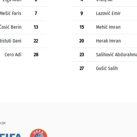
Mešić Faris
7
9
Lazović Emir
Ćosić Berin
13
15
Mehić Imran
tistuti Dani
22
20
Herak Imran
Cero Adi
28
23
Salihović Abdurahm
27
Gušić Salih
cije