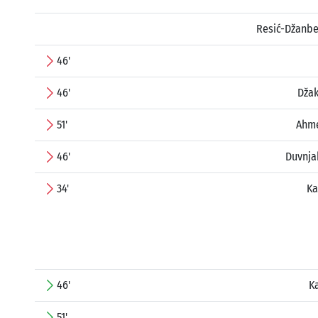
Resić-Džanbe
46'
46'
Dža
51'
Ahme
46'
Duvnja
34'
Ka
46'
K
51'