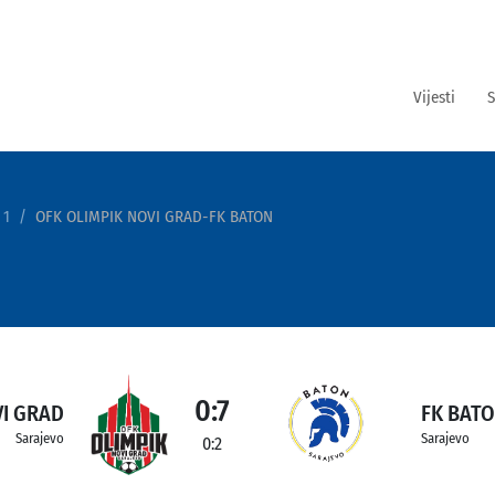
Vijesti
S
 1
OFK OLIMPIK NOVI GRAD-FK BATON
0:7
VI GRAD
FK BAT
Sarajevo
Sarajevo
0:2