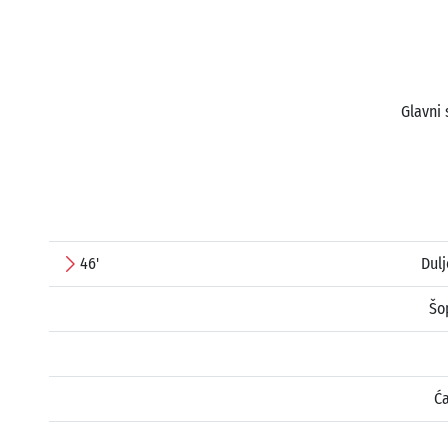
Glavni 
46'
Dul
Šo
Ća