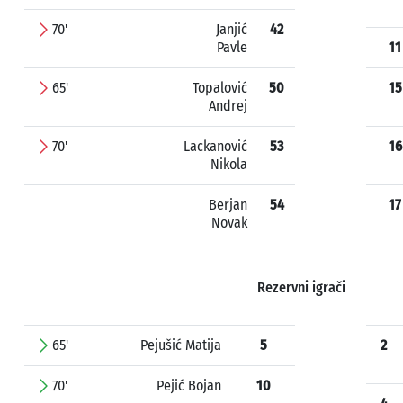
70'
Janjić
42
Pavle
11
65'
Topalović
50
15
Andrej
70'
Lackanović
53
16
Nikola
Berjan
54
17
Novak
Rezervni igrači
65'
Pejušić Matija
5
2
70'
Pejić Bojan
10