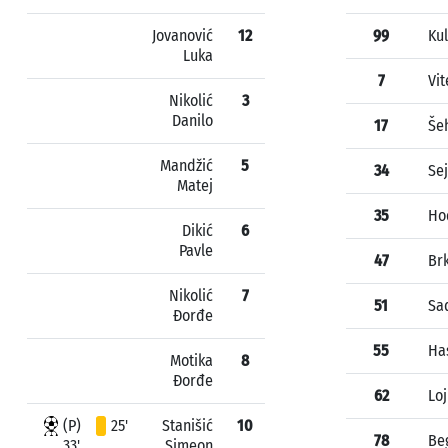
Jovanović
12
99
Kul
Luka
7
Vit
Nikolić
3
Danilo
17
Še
Mandžić
5
34
Se
Matej
35
Ho
Dikić
6
Pavle
47
Brk
Nikolić
7
51
Sa
Đorđe
55
Ha
Motika
8
Đorđe
62
Lo
(P)
25'
Stanišić
10
78
Be
33'
Simeon