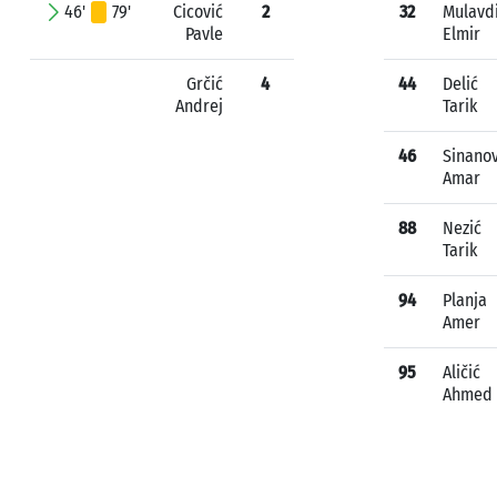
46'
79'
Cicović
2
32
Mulavd
Pavle
Elmir
Grčić
4
44
Delić
Andrej
Tarik
46
Sinanov
Amar
88
Nezić
Tarik
94
Planja
Amer
95
Aličić
Ahmed