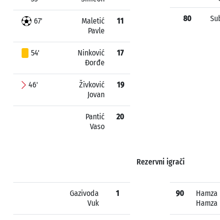
80
Sub
67'
Maletić
11
Pavle
54'
Ninković
17
Đorđe
46'
Živković
19
Jovan
Pantić
20
Vaso
Rezervni igrači
Gazivoda
1
90
Hamza 
Vuk
Hamza