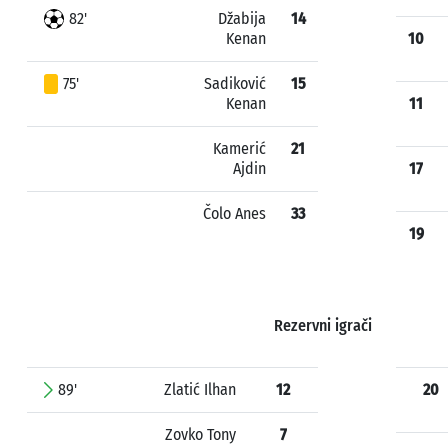
82'
Džabija
14
Kenan
10
75'
Sadiković
15
Kenan
11
Kamerić
21
Ajdin
17
Čolo Anes
33
19
Rezervni igrači
89'
Zlatić Ilhan
12
20
Zovko Tony
7