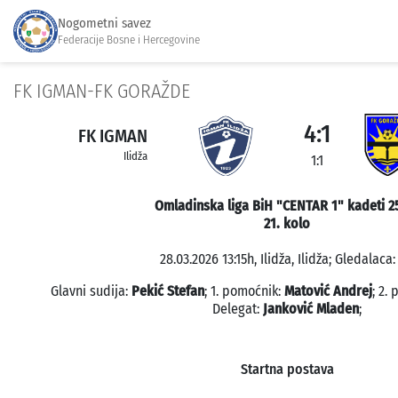
Nogometni savez
Federacije Bosne i Hercegovine
FK IGMAN-FK GORAŽDE
4:1
FK IGMAN
Ilidža
1:1
Omladinska liga BiH "CENTAR 1" kadeti 2
21. kolo
28.03.2026 13:15h, Ilidža, Ilidža; Gledalaca:
Glavni sudija:
Pekić Stefan
; 1. pomoćnik:
Matović Andrej
; 2.
Delegat:
Janković Mladen
;
Startna postava