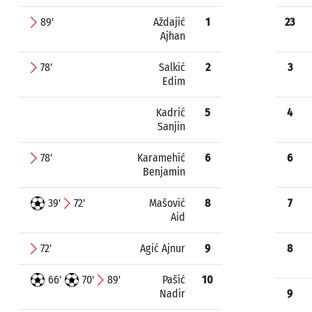
89'
Aždajić
1
23
Ajhan
78'
Salkić
2
3
Edim
Kadrić
5
4
Sanjin
78'
Karamehić
6
6
Benjamin
39'
72'
Mašović
8
7
Aid
72'
Agić Ajnur
9
8
66'
70'
89'
Pašić
10
Nadir
9