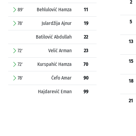
2
89'
Behlulović Hamza
11
5
78'
Julardžija Ajnur
19
Batilović Abdullah
22
13
72'
Velić Arman
23
15
72'
Kurspahić Hamza
70
78'
Ćefo Amar
90
18
Hajdarević Eman
99
21