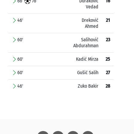
68'
78'
Duraković
16
Vedad
46'
Dreković
21
Ahmed
60'
Salihović
23
Abdurahman
60'
Kadić Mirza
25
60'
Gušić Salih
27
46'
Zuko Bakir
28