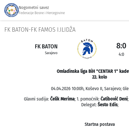
Nogometni savez
Federacije Bosne i Hercegovine
FK BATON-FK FAMOS I.ILIDŽA
8:0
FK BATON
Sarajevo
4:0
Omladinska liga BiH "CENTAR 1" kadet
22. kolo
04.04.2026 10:00h, Koševo II, Sarajevo; Gle
Glavni sudija:
Čelik Merima
; 1. pomoćnik:
Ćatibović Deni
Delegat:
Šesto Edis
;
Startna postava