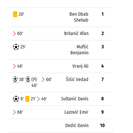
20'
Ben Dbab
1
Shehab
60'
Brkanić Afan
2
25'
Muftić
3
Benjamin
46'
Vranj Ali
4
38'
(P)
60'
Šišić Vedad
7
40'
6'
21'
46'
Sultanić Danis
8
68'
Lazović Emir
9
Dedić Danin
10