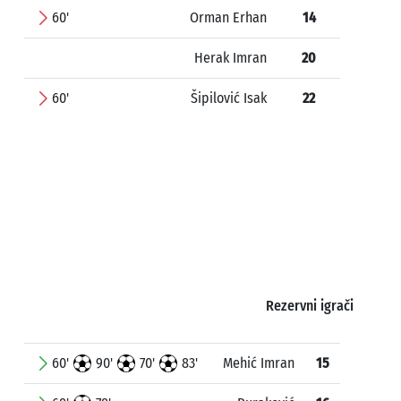
60'
Orman Erhan
14
Herak Imran
20
60'
Šipilović Isak
22
Rezervni igrači
60'
90'
70'
83'
Mehić Imran
15