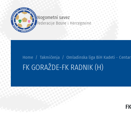
Nogometni savez
Federacije Bosne i Hercegovine
Home
Takmičenja
Omladinska liga BiH Kadeti - Centar
FK GORAŽDE-FK RADNIK (H)
F