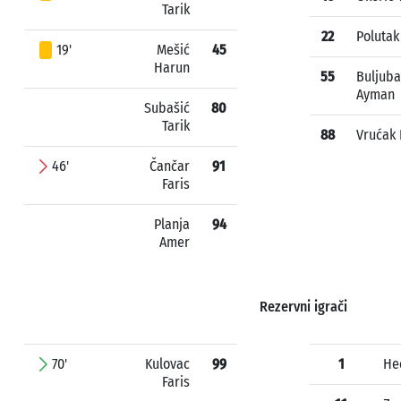
Tarik
22
Polutak
19'
Mešić
45
Harun
55
Buljuba
Ayman
Subašić
80
Tarik
88
Vrućak 
46'
Čančar
91
Faris
Planja
94
Amer
Rezervni igrači
70'
Kulovac
99
1
He
Faris