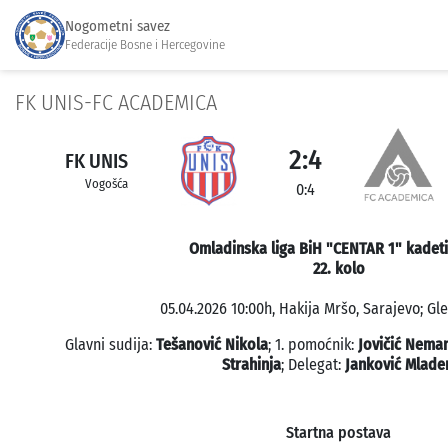
Nogometni savez
Federacije Bosne i Hercegovine
FK UNIS-FC ACADEMICA
2:4
FK UNIS
Vogošća
0:4
Omladinska liga BiH "CENTAR 1" kadeti
22. kolo
05.04.2026 10:00h, Hakija Mršo, Sarajevo; Gle
Glavni sudija:
Tešanović Nikola
; 1. pomoćnik:
Jovičić Nema
Strahinja
; Delegat:
Janković Mlade
Startna postava