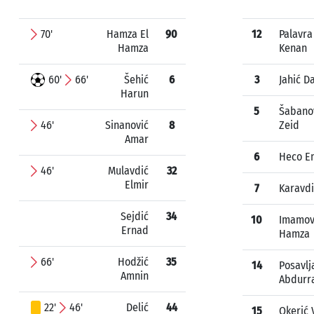
70'
Hamza El
90
12
Palavra
Hamza
Kenan
60'
66'
Šehić
6
3
Jahić D
Harun
5
Šabano
46'
Sinanović
8
Zeid
Amar
6
Heco E
46'
Mulavdić
32
Elmir
7
Karavdi
Sejdić
34
10
Imamov
Ernad
Hamza
66'
Hodžić
35
14
Posavlj
Amnin
Abdurr
22'
46'
Delić
44
15
Okerić