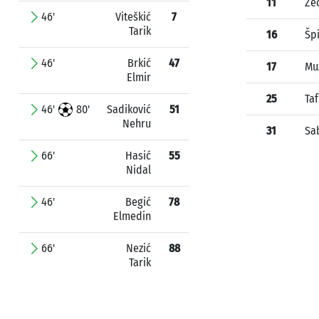
11
Ze
46'
Viteškić
7
Tarik
16
Šp
46'
Brkić
47
17
Mu
Elmir
25
Ta
46'
80'
Sadiković
51
Nehru
31
Sab
66'
Hasić
55
Nidal
46'
Begić
78
Elmedin
66'
Nezić
88
Tarik