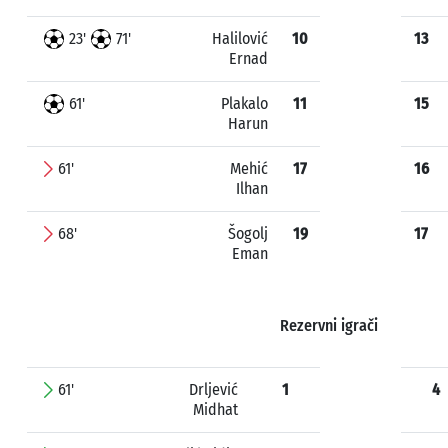
23'
71'
Halilović
10
13
Ernad
61'
Plakalo
11
15
Harun
61'
Mehić
17
16
Ilhan
68'
Šogolj
19
17
Eman
Rezervni igrači
61'
Drljević
1
4
Midhat