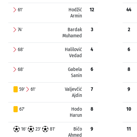
61'
Hodžić
12
44
Armin
74'
Bardak
3
2
Muhamed
68'
Halilović
4
6
Vedad
68'
Gabela
6
8
Sanin
59'
61'
Valjevčić
7
9
Ajdin
67'
Hodo
8
10
Harun
16'
23'
81'
Bičo
9
11
Ahmed