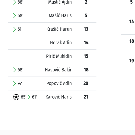
68'
Muslić Ajdin
2
5
68'
Mašić Haris
5
14
61'
Krašić Harun
13
18
Herak Adin
14
Pirić Muhidin
15
19
68'
Hasović Bakir
18
74'
Popović Adin
20
65'
61'
Karović Haris
21