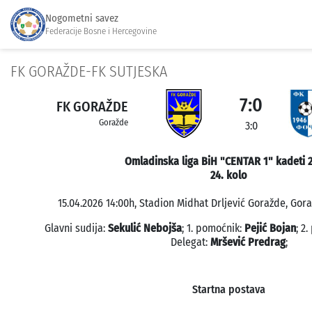
Nogometni savez
Federacije Bosne i Hercegovine
FK GORAŽDE-FK SUTJESKA
7:0
FK GORAŽDE
Goražde
3:0
Omladinska liga BiH "CENTAR 1" kadeti 
24. kolo
15.04.2026 14:00h, Stadion Midhat Drljević Goražde, Gora
Glavni sudija:
Sekulić Nebojša
; 1. pomoćnik:
Pejić Bojan
; 2
Delegat:
Mršević Predrag
;
Startna postava