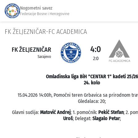
Nogometni savez
Federacije Bosne i Hercegovine
FK ŽELJEZNIČAR-FC ACADEMICA
4:0
FK ŽELJEZNIČAR
Sarajevo
2:0
Omladinska liga BiH "CENTAR 1" kadeti 25/26
24. kolo
15.04.2026 14:00h, Pomočni teren Grbavica sa prirodnom tra
Gledalaca: 20;
Glavni sudija:
Matović Andrej
; 1. pomoćnik:
Pekić Stefan
; 2. po
Uroš
; Delegat:
Slagalo Petar
;