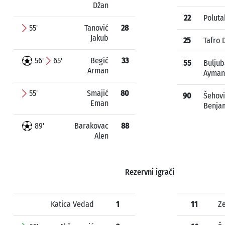
Džan
22
Poluta
55'
Tanović
28
Jakub
25
Tafro 
56'
65'
Begić
33
55
Buljub
Arman
Ayman
55'
Smajić
80
90
Šehovi
Eman
Benja
89'
Barakovac
88
Alen
Rezervni igrači
Katica Vedad
1
11
Ze