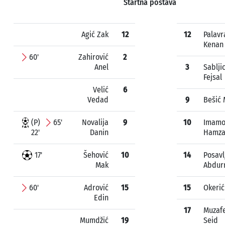
Startna postava
Agić Zak
12
12
Palavr
Kenan
60'
Zahirović
2
Anel
3
Sablji
Fejsal
Velić
6
Vedad
9
Bešić 
(P)
65'
Novalija
9
10
Imamo
22'
Danin
Hamz
17'
Šehović
10
14
Posavl
Mak
Abdur
60'
Adrović
15
15
Okeri
Edin
17
Muzafe
Mumdžić
19
Seid