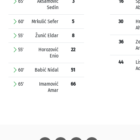
65'
Akšamović
3
16
Šp
Sedin
A
60'
Mrkulić Sefer
5
30
Hr
A
55'
Žunić Eldar
8
36
Ze
Ar
55'
Horozović
22
Enio
44
Li
A
60'
Babić Nidal
51
65'
Imamović
66
Amar