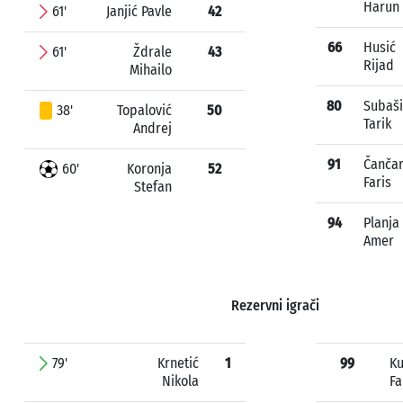
Harun
61'
Janjić Pavle
42
66
Husić
61'
Ždrale
43
Rijad
Mihailo
80
Subaši
38'
Topalović
50
Tarik
Andrej
91
Čanča
60'
Koronja
52
Faris
Stefan
94
Planja
Amer
Rezervni igrači
79'
Krnetić
1
99
Ku
Nikola
Fa