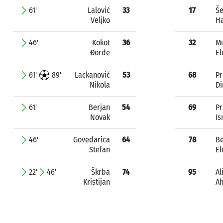
61'
Lalović
33
17
Še
Veljko
H
46'
Kokot
36
32
Mu
Đorđe
El
61'
89'
Lackanović
53
68
Pr
Nikola
Di
61'
Berjan
54
69
Pr
Novak
Is
46'
Govedarica
64
78
Be
Stefan
E
22'
46'
Škrba
74
95
Al
Kristijan
A