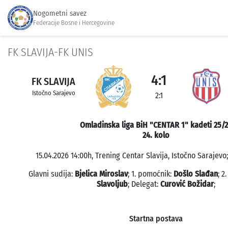
Nogometni savez
Federacije Bosne i Hercegovine
FK SLAVIJA-FK UNIS
4:1
FK SLAVIJA
Istočno Sarajevo
2:1
Omladinska liga BiH "CENTAR 1" kadeti 25/
24. kolo
15.04.2026 14:00h, Trening Centar Slavija, Istočno Sarajevo;
Glavni sudija:
Bjelica Miroslav
; 1. pomoćnik:
Došlo Slađan
; 2
Slavoljub
; Delegat:
Curović Božidar
;
Startna postava