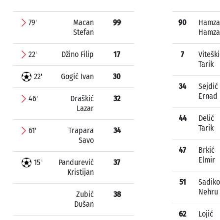
79'
Macan
99
90
Hamza
Stefan
Hamza
22'
Džino Filip
17
7
Viteški
Tarik
22'
Gogić Ivan
30
34
Sejdić
Ernad
46'
Draškić
32
Lazar
44
Delić
Tarik
61'
Trapara
34
Savo
47
Brkić
Elmir
15'
Pandurević
37
Kristijan
51
Sadiko
Nehru
Zubić
38
Dušan
62
Lojić